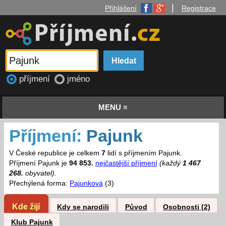
|
Přihlášení
Registrace
příjmení
jméno
MENU ≡
Příjmení:
Pajunk
V České republice je celkem
7
lidí s příjmením Pajunk.
Příjmení Pajunk je
94 853.
nejčastější příjmení
(každý
1 467
268.
obyvatel)
.
Přechýlená forma:
Pajunková
(3)
Kde žijí
Kdy se narodili
Původ
Osobnosti (2)
Klub Pajunk