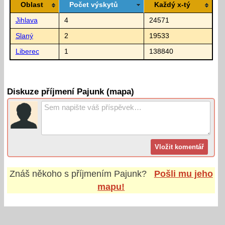
Oblast
Počet výskytů
Každý x-tý
Jihlava
4
24571
Slaný
2
19533
Liberec
1
138840
Diskuze příjmení Pajunk (mapa)
Znáš někoho s příjmením
Pajunk
?
Pošli mu jeho
mapu!