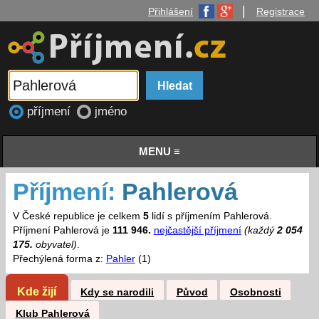
|
Přihlášení
Registrace
příjmení
jméno
MENU ≡
Příjmení:
Pahlerová
V České republice je celkem
5
lidí s příjmením Pahlerová.
Příjmení Pahlerová je
111 946.
nejčastější příjmení
(každý
2 054
175.
obyvatel)
.
Přechýlená forma z:
Pahler
(1)
Kde žijí
Kdy se narodili
Původ
Osobnosti
Klub Pahlerová