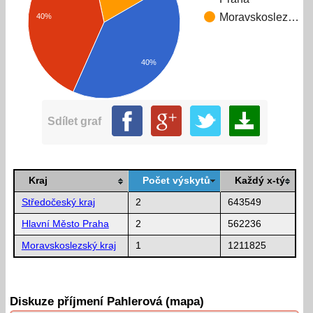
Moravskoslez…
40%
40%
Sdílet graf
Kraj
Počet výskytů
Každý x-tý
Středočeský kraj
2
643549
Hlavní Město Praha
2
562236
Moravskoslezský kraj
1
1211825
Diskuze příjmení Pahlerová (mapa)