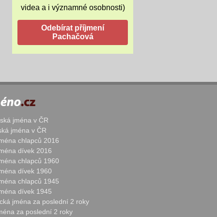
videa a i významné osobnosti)
žská jména v ČR
nská jména v ČR
 jména chlapců 2016
 jména dívek 2016
 jména chlapců 1960
 jména dívek 1960
 jména chlapců 1945
 jména dívek 1945
cká jména za poslední 2 roky
jména za poslední 2 roky