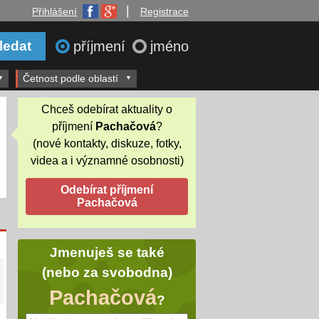
|
Přihlášení
Registrace
příjmení
jméno
Četnost podle oblastí
Chceš odebírat aktuality o
příjmení
Pachačová
?
(nové kontakty, diskuze, fotky,
videa a i významné osobnosti)
Jmenuješ se také
(nebo za svobodna)
Pachačová
?