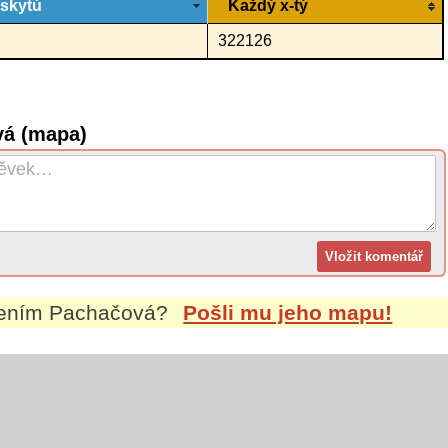
ýskytů
Každý x-tý
322126
vá (mapa)
mením
Pachačová
?
Pošli mu jeho mapu!