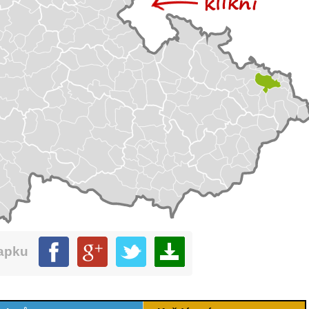
mapku