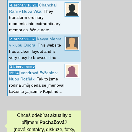
Chanchal
4. srpna v 10:21
Rani v klubu Vika:
They
transform ordinary
moments into extraordinary
memories. We curate…
Kavya Mehra
2. srpna v 8:37
v klubu Ondra:
This website
has a clean layout and is
very easy to browse. The…
31. července v
Vondrová Evženie v
15:34
klubu Rožňák:
Tak to jsme
rodina ,můj děda se jmenoval
Evžen,a já jsem v Kojetíně…
Chceš odebírat aktuality o
příjmení
Pachačová
?
(nové kontakty, diskuze, fotky,