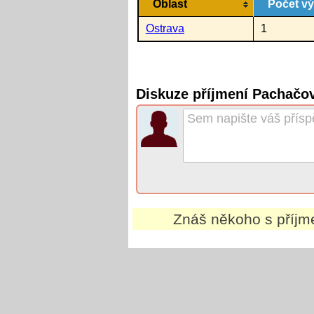
Oblast
Počet v
Ostrava
1
Diskuze příjmení Pachačo
Znáš někoho s příj