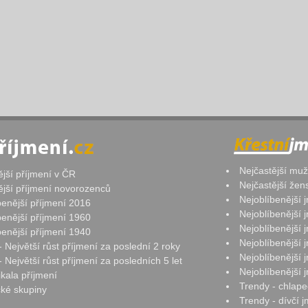
Nejčastější mu
ější příjmení v ČR
Nejčastější že
ější příjmení novorozenců
Nejoblíbenější
benější příjmení 2016
Nejoblíbenější
benější příjmení 1960
Nejoblíbenější
benější příjmení 1940
Nejoblíbenější
- Největší růst příjmení za poslední 2 roky
Nejoblíbenější
 Největší růst příjmení za posledních 5 let
Nejoblíbenější
ikala příjmení
Trendy - chlape
ké skupiny
Trendy - dívčí 