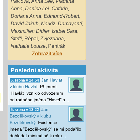
Pavlova
,
Anna Lee
,
Vladěna
Anna
,
Danica Lei
,
Cathrin
,
Doriana Anna
,
Edmund-Robert
,
David Jakub
,
Narkíz
,
Damayantí
,
Maximilien Didier
,
Isabel Sara
,
Steffi
,
Répal
,
Zvjezdana
,
Nathalie Louise
,
Pentrák
Zobrazit více
Poslední aktivita
Jan Havlát
6. srpna v 14:54
v klubu Havlát:
Příjmení
"Havlát" vzniklo odvozením
od rodného jména "Havel" s…
Jan
5. srpna v 13:22
Bezděkovský v klubu
Bezděkovský:
Existence
jména "Bezděkovský" se mi podařilo
dohledat minimálně k roku…