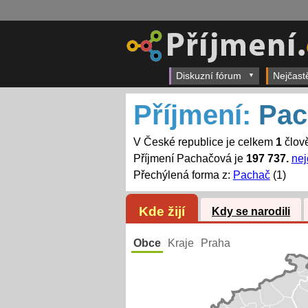
Diskuzní fórum
Nejčast
Příjmení:
Pac
V České republice je celkem
1
člov
Příjmení Pachačová je
197 737.
nej
Přechýlená forma z:
Pachač
(1)
Kde žijí
Kdy se narodili
Obce
Kraje
Praha