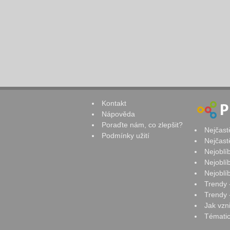
Kontakt
Nápověda
Poraďte nám, co zlepšit?
Nejčast
Podmínky užití
Nejčast
Nejoblí
Nejoblí
Nejoblí
Trendy 
Trendy -
Jak vzn
Tématic