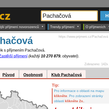
ější příjmení novorozenců
Trendy příjmení
O příjmeních
https://www.prijmeni.cz/Pachačová
hačová
ěk s příjmením Pachačová.
častější příjmení
(každý
10 270 879.
obyvatel)
.
Zobrazeno:
142x
Původ
Osobnosti
Klub Pachačová
Tip:
Pro informace o oblasti na mapu
klikněte
.
Pro zobrazení stránky
oblasti
klikněte 2x.
.