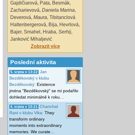
Gajdičiarová
,
Pata
,
Besmák
,
Zacharievová
,
Daniela Marina
,
Deverová
,
Maura
,
Tibitanclová
Haltenbergerová
,
Bija
,
Hevrlová
,
Bajer
,
Smahel
,
Hraba
,
Serhij
,
Janković Mihaljević
Zobrazit více
Poslední aktivita
Jan
5. srpna v 13:22
Bezděkovský v klubu
Bezděkovský:
Existence
jména "Bezděkovský" se mi podařilo
dohledat minimálně k roku…
Chanchal
4. srpna v 10:21
Rani v klubu Vika:
They
transform ordinary
moments into extraordinary
memories. We curate…