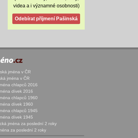
videa a i významné osobnosti)
žská jména v ČR
nská jména v ČR
 jména chlapců 2016
 jména dívek 2016
 jména chlapců 1960
 jména dívek 1960
 jména chlapců 1945
 jména dívek 1945
cká jména za poslední 2 roky
jména za poslední 2 roky