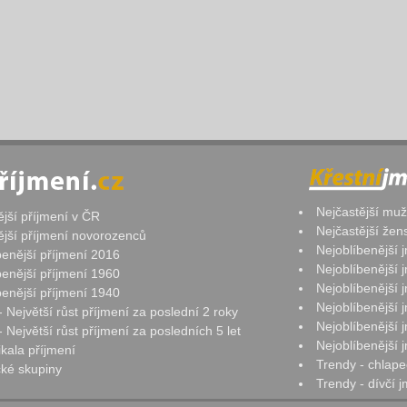
Nejčastější mu
ější příjmení v ČR
Nejčastější že
ější příjmení novorozenců
Nejoblíbenější
benější příjmení 2016
Nejoblíbenější
benější příjmení 1960
Nejoblíbenější
benější příjmení 1940
Nejoblíbenější
- Největší růst příjmení za poslední 2 roky
Nejoblíbenější
 Největší růst příjmení za posledních 5 let
Nejoblíbenější
ikala příjmení
Trendy - chlape
ké skupiny
Trendy - dívčí 