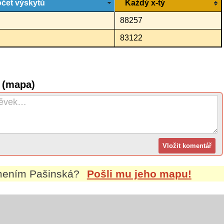
čet výskytů
Každý x-tý
88257
83122
 (mapa)
jmením
Pašinská
?
Pošli mu jeho mapu!