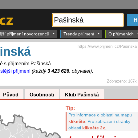
ější příjmení novorozenců
Trendy příjmení
O příjmeních
https://www.prijmeni.cz/Pašinská
inská
dé s příjmením Pašinská.
stější příjmení
(každý
3 423 626.
obyvatel)
.
Zobrazeno:
167x
Původ
Osobnosti
Klub Pašinská
Tip:
Pro informace o oblasti na mapu
klikněte
.
Pro zobrazení stránky
oblasti
klikněte 2x.
.