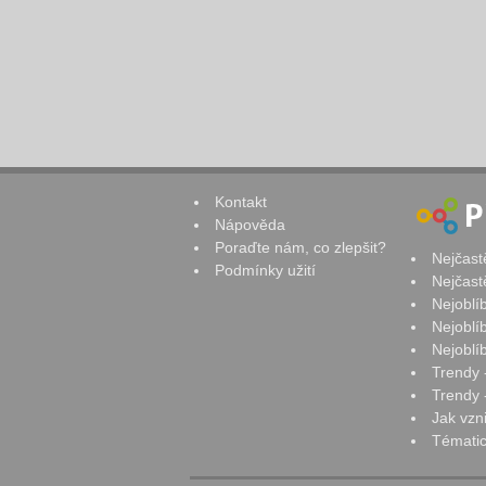
Kontakt
Nápověda
Poraďte nám, co zlepšit?
Nejčast
Podmínky užití
Nejčast
Nejoblí
Nejoblí
Nejoblí
Trendy 
Trendy -
Jak vzn
Tématic