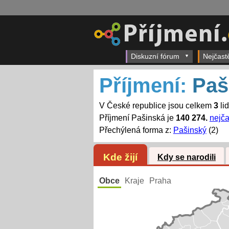
Diskuzní fórum
Nejčast
Příjmení:
Paš
V České republice jsou celkem
3
li
Příjmení Pašinská je
140 274.
nejča
Přechýlená forma z:
Pašinský
(2)
Kde žijí
Kdy se narodili
Obce
Kraje
Praha