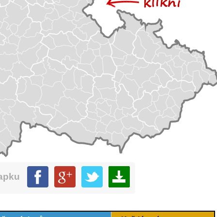
mapku