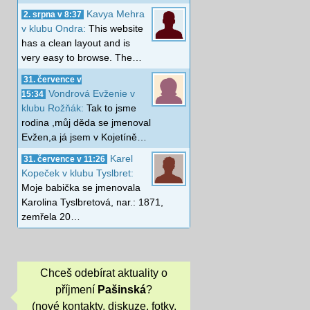
Kavya Mehra
2. srpna v 8:37
v klubu Ondra:
This website
has a clean layout and is
very easy to browse. The…
31. července v
Vondrová Evženie v
15:34
klubu Rožňák:
Tak to jsme
rodina ,můj děda se jmenoval
Evžen,a já jsem v Kojetíně…
Karel
31. července v 11:26
Kopeček v klubu Tyslbret:
Moje babička se jmenovala
Karolina Tyslbretová, nar.: 1871,
zemřela 20…
Chceš odebírat aktuality o
příjmení
Pašinská
?
(nové kontakty, diskuze, fotky,