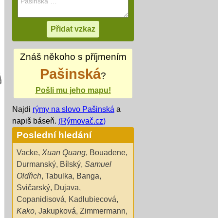
Znáš někoho s příjmením
Pašinská
?
Pošli mu jeho mapu!
Najdi
rýmy na slovo Pašinská
a
napiš báseň.
(Rýmovač.cz)
Poslední hledání
Vacke
,
Xuan Quang
,
Bouadene
,
Durmanský
,
Bílský
,
Samuel
Oldřich
,
Tabulka
,
Banga
,
Svičarský
,
Dujava
,
Copanidisová
,
Kadlubiecová
,
Kako
,
Jakupková
,
Zimmermann
,