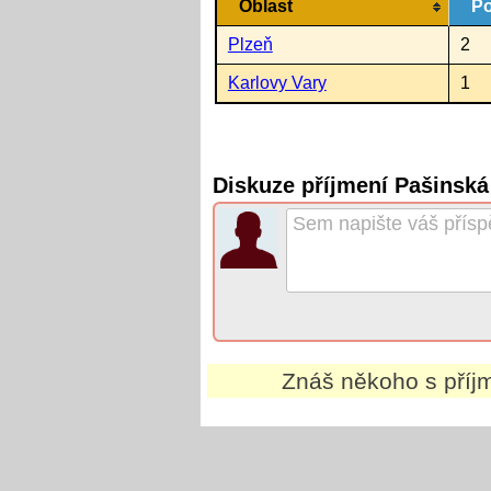
Oblast
Po
Plzeň
2
Karlovy Vary
1
Diskuze příjmení Pašinská
Znáš někoho s pří