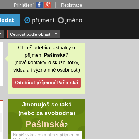
|
Přihlášení
Registrace
příjmení
jméno
Četnost podle oblastí
Chceš odebírat aktuality o
příjmení
Pašinská
?
(nové kontakty, diskuze, fotky,
videa a i významné osobnosti)
Jmenuješ se také
(nebo za svobodna)
Pašinská
?