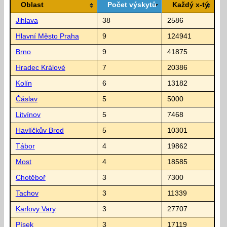
Oblast
Počet výskytů
Každý x-tý
Jihlava
38
2586
Hlavní Město Praha
9
124941
Brno
9
41875
Hradec Králové
7
20386
Kolín
6
13182
Čáslav
5
5000
Litvínov
5
7468
Havlíčkův Brod
5
10301
Tábor
4
19862
Most
4
18585
Chotěboř
3
7300
Tachov
3
11339
Karlovy Vary
3
27707
Písek
3
17119