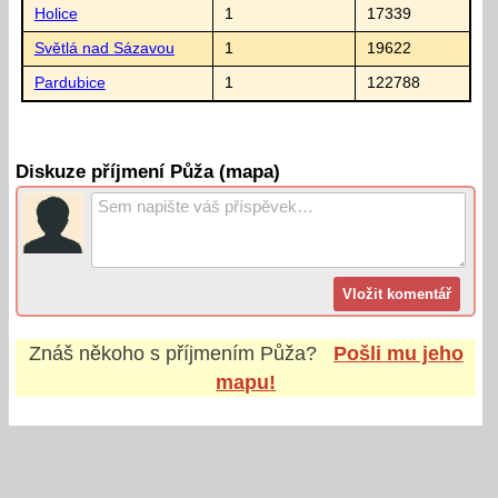
Holice
1
17339
Světlá nad Sázavou
1
19622
Pardubice
1
122788
Diskuze příjmení Půža (mapa)
Znáš někoho s příjmením
Půža
?
Pošli mu jeho
mapu!