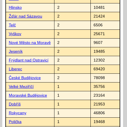
Hlinsko
2
10481
Žďár nad Sázavou
2
21424
Telč
2
6506
Vyškov
2
25671
Nové Město na Moravě
2
9607
Jeseník
2
19485
Frýdlant nad Ostravicí
2
12302
Liberec
2
69420
České Budějovice
2
78098
Velké Meziříčí
1
35756
Moravské Budějovice
1
23164
Dobříš
1
21953
Rokycany
1
46806
Polička
1
19468