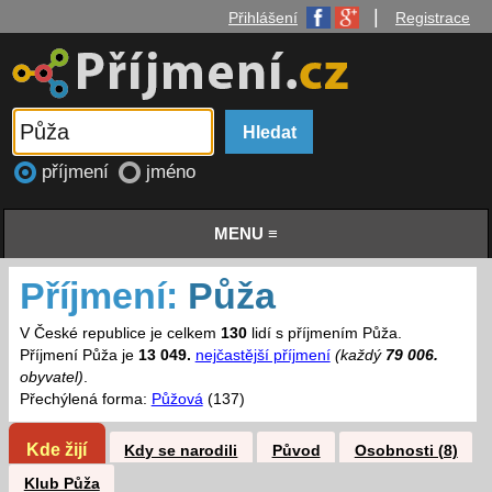
|
Přihlášení
Registrace
příjmení
jméno
MENU ≡
Příjmení:
Půža
V České republice je celkem
130
lidí s příjmením Půža.
Příjmení Půža je
13 049.
nejčastější příjmení
(každý
79 006.
obyvatel)
.
Přechýlená forma:
Půžová
(137)
Kde žijí
Kdy se narodili
Původ
Osobnosti (8)
Klub Půža