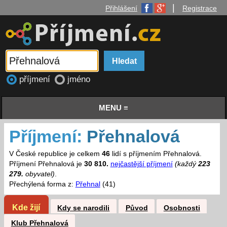
|
Přihlášení
Registrace
příjmení
jméno
MENU ≡
Příjmení:
Přehnalová
V České republice je celkem
46
lidí s příjmením Přehnalová.
Příjmení Přehnalová je
30 810.
nejčastější příjmení
(každý
223
279.
obyvatel)
.
Přechýlená forma z:
Přehnal
(41)
Kde žijí
Kdy se narodili
Původ
Osobnosti
Klub Přehnalová