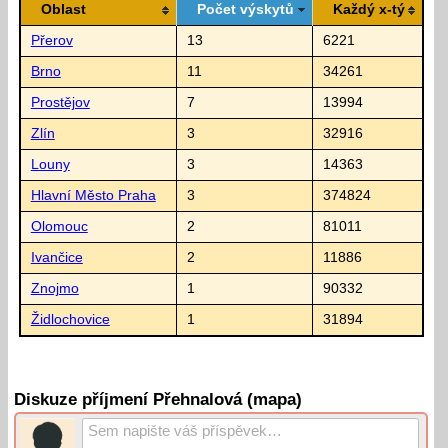
Oblast
Počet výskytů
Každý x-tý
Přerov
13
6221
Brno
11
34261
Prostějov
7
13994
Zlín
3
32916
Louny
3
14363
Hlavní Město Praha
3
374824
Olomouc
2
81011
Ivančice
2
11886
Znojmo
1
90332
Židlochovice
1
31894
Diskuze příjmení Přehnalová (mapa)