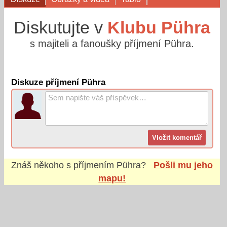
Diskutujte v
Klubu Pühra
s majiteli a fanoušky příjmení Pühra.
Diskuze příjmení Pühra
Znáš někoho s příjmením
Pühra
?
Pošli mu jeho
mapu!