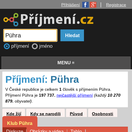
|
Přihlášení
Registrace
příjmení
jméno
MENU ≡
Příjmení:
Pühra
V České republice je celkem
1
člověk s příjmením Pühra.
Příjmení Pühra je
197 737.
nejčastější příjmení
(každý
10 270
879.
obyvatel)
.
Kde žijí
Kdy se narodili
Původ
Osobnosti
Klub Pühra
Diskuze
Obrázky a videa
Tablo