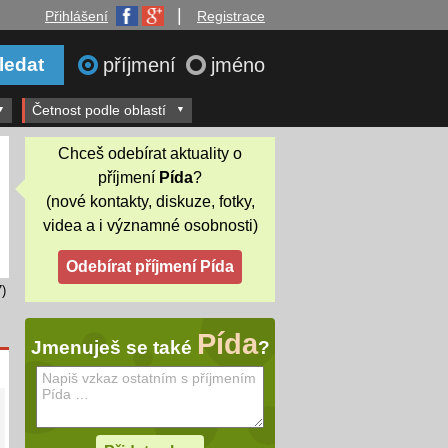
|
Přihlášení
Registrace
příjmení
jméno
Četnost podle oblastí
Chceš odebírat aktuality o
příjmení
Pída
?
(nové kontakty, diskuze, fotky,
videa a i významné osobnosti)
)
Pída
Jmenuješ se také
?