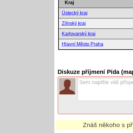
Kraj
Ústecký kraj
Zlínský kraj
Karlovarský kraj
Hlavní Město Praha
Diskuze příjmení Pída (ma
Znáš někoho s p