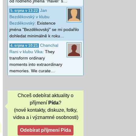
od rodného jména "Havel" s…
Jan
5. srpna v 13:22
Bezděkovský v klubu
Bezděkovský:
Existence
jména "Bezděkovský" se mi podařilo
dohledat minimálně k roku…
Chanchal
4. srpna v 10:21
Rani v klubu Vika:
They
transform ordinary
moments into extraordinary
memories. We curate…
Chceš odebírat aktuality o
příjmení
Pída
?
(nové kontakty, diskuze, fotky,
videa a i významné osobnosti)