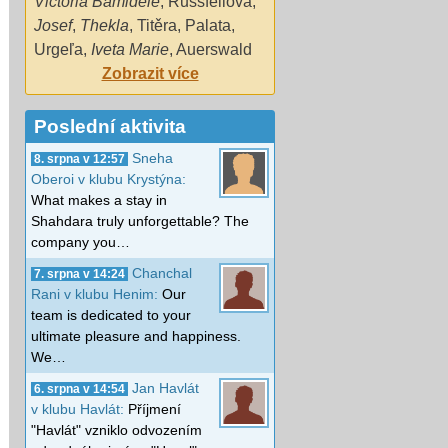
Victoria Bamidele
,
Russfellová
,
Josef
,
Thekla
,
Titěra
,
Palata
,
Urgeľa
,
Iveta Marie
,
Auerswald
Zobrazit více
Poslední aktivita
Sneha
8. srpna v 12:57
Oberoi v klubu Krystýna:
What makes a stay in
Shahdara truly unforgettable? The
company you…
Chanchal
7. srpna v 14:24
Rani v klubu Henim:
Our
team is dedicated to your
ultimate pleasure and happiness.
We…
Jan Havlát
6. srpna v 14:54
v klubu Havlát:
Příjmení
"Havlát" vzniklo odvozením