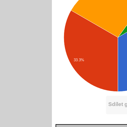
33.3%
Sdílet 