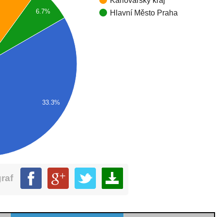
6.7%
Hlavní Město Praha
33.3%
graf