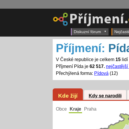
Diskuzní fórum
Nejčast
Příjmení:
Píd
V České republice je celkem
15
lidí
Příjmení Pída je
62 517.
nejčastější
Přechýlená forma:
Pídová
(12)
Kde žijí
Kdy se narodili
Obce
Kraje
Praha