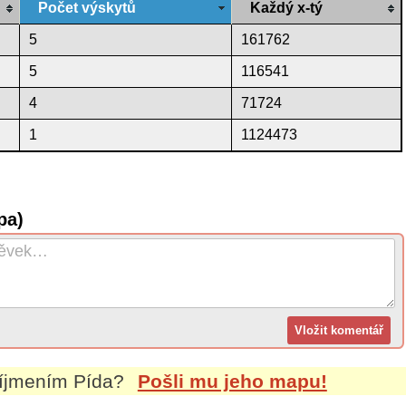
Počet výskytů
Každý x-tý
5
161762
5
116541
4
71724
1
1124473
pa)
říjmením
Pída
?
Pošli mu jeho mapu!