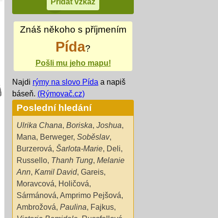
Znáš někoho s příjmením
Pída
?
Pošli mu jeho mapu!
Najdi
rýmy na slovo Pída
a napiš
báseň.
(Rýmovač.cz)
Poslední hledání
Ulrika Chana
,
Boriska
,
Joshua
,
Mana
,
Berweger
,
Soběslav
,
Burzerová
,
Šarlota-Marie
,
Deli
,
Russello
,
Thanh Tung
,
Melanie
Ann
,
Kamil David
,
Gareis
,
Moravcová
,
Holičová
,
Sármánová
,
Amprimo Pejšová
,
Ambrožová
,
Paulina
,
Fajkus
,