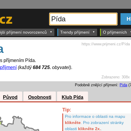
ější příjmení novorozenců
Trendy příjmení
O příjmeních
https://www.prijmeni.cz/Pída
a
 s příjmením Pída.
 příjmení
(každý
684 725.
obyvatel)
.
Zobrazeno:
308x
Podobně znějící příjmení:
Pida
(7
Původ
Osobnosti
Klub Pída
Tip:
Pro informace o oblasti na mapu
klikněte
.
Pro zobrazení stránky
oblasti
klikněte 2x.
.