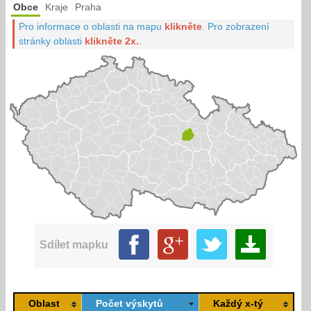
Obce
Kraje
Praha
Pro informace o oblasti na mapu
klikněte
.
Pro zobrazení
stránky oblasti
klikněte 2x.
.
Sdílet mapku
Oblast
Počet výskytů
Každý x-tý