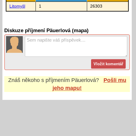
Litomyšl
1
26303
Diskuze příjmení Päuerlová (mapa)
Znáš někoho s příjmením
Päuerlová
?
Pošli mu
jeho mapu!