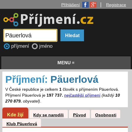
|
Přihlášení
Registrace
příjmení
jméno
MENU ≡
Příjmení:
Päuerlová
V České republice je celkem
1
člověk s příjmením Päuerlová.
Příjmení Päuerlová je
197 737.
nejčastější příjmení
(každý
10
270 879.
obyvatel)
.
Kde žijí
Kdy se narodili
Původ
Osobnosti
Klub Päuerlová