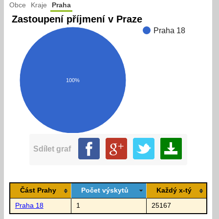
Obce
Kraje
Praha
Zastoupení příjmení v Praze
Praha 18
100%
Sdílet graf
Část Prahy
Počet výskytů
Každý x-tý
Praha 18
1
25167