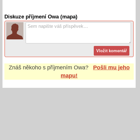
Diskuze příjmení Owa (mapa)
Znáš někoho s příjmením
Owa
?
Pošli mu jeho
mapu!