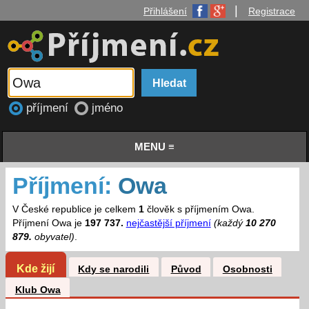
|
Přihlášení
Registrace
příjmení
jméno
MENU ≡
Příjmení:
Owa
V České republice je celkem
1
člověk s příjmením Owa.
Příjmení Owa je
197 737.
nejčastější příjmení
(každý
10 270
879.
obyvatel)
.
Kde žijí
Kdy se narodili
Původ
Osobnosti
Klub Owa