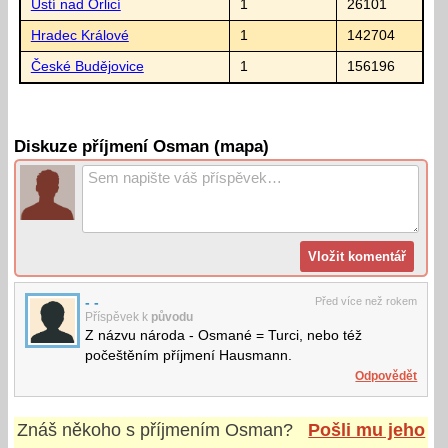
Ústí nad Orlicí
1
26101
Hradec Králové
1
142704
České Budějovice
1
156196
Diskuze příjmení Osman (mapa)
- -
Před více než rokem
Příspěvek k
původu
Z názvu národa - Osmané = Turci, nebo též
počeštěním příjmení Hausmann.
Odpovědět
Znáš někoho s příjmením
Osman
?
Pošli mu jeho