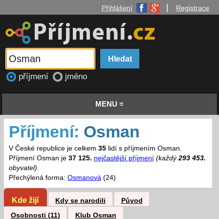
|
Přihlášení
Registrace
příjmení
jméno
MENU ≡
Příjmení:
Osman
V České republice je celkem
35
lidí s příjmením Osman.
Příjmení Osman je
37 125.
nejčastější příjmení
(každý
293 453.
obyvatel)
.
Přechýlená forma:
Osmanová
(24)
Kde žijí
Kdy se narodili
Původ
Osobnosti (11)
Klub Osman