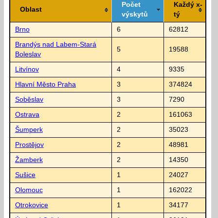
Počet
Každý x-
Oblast
výskytů
tý
Brno
6
62812
Brandýs nad Labem-Stará
5
19588
Boleslav
Litvínov
4
9335
Hlavní Město Praha
3
374824
Soběslav
3
7290
Ostrava
2
161063
Šumperk
2
35023
Prostějov
2
48981
Žamberk
2
14350
Sušice
1
24027
Olomouc
1
162022
Otrokovice
1
34177