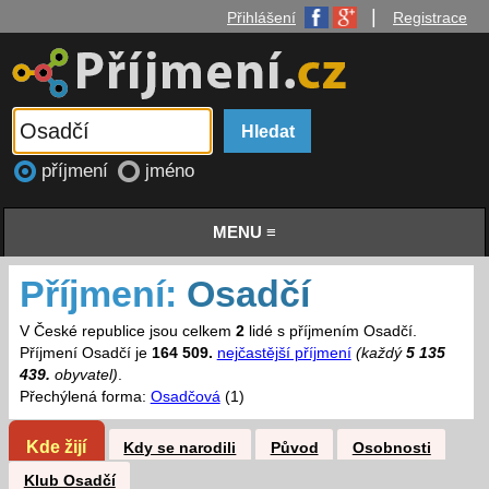
|
Přihlášení
Registrace
příjmení
jméno
MENU ≡
Příjmení:
Osadčí
V České republice jsou celkem
2
lidé s příjmením Osadčí.
Příjmení Osadčí je
164 509.
nejčastější příjmení
(každý
5 135
439.
obyvatel)
.
Přechýlená forma:
Osadčová
(1)
Kde žijí
Kdy se narodili
Původ
Osobnosti
Klub Osadčí