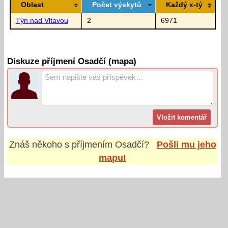
Oblast
Počet výskytů
Každý x-tý
Týn nad Vltavou
2
6971
Diskuze příjmení Osadčí (mapa)
Znáš někoho s příjmením
Osadčí
?
Pošli mu jeho
mapu!