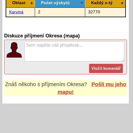
Oblast
Počet výskytů
Každý x-tý
Karviná
2
32770
Diskuze příjmení Okresa (mapa)
Znáš někoho s příjmením
Okresa
?
Pošli mu jeho
mapu!