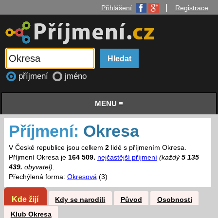
|
Přihlášení
Registrace
příjmení
jméno
MENU ≡
Příjmení:
Okresa
V České republice jsou celkem
2
lidé s příjmením Okresa.
Příjmení Okresa je
164 509.
nejčastější příjmení
(každý
5 135
439.
obyvatel)
.
Přechýlená forma:
Okresová
(3)
Kde žijí
Kdy se narodili
Původ
Osobnosti
Klub Okresa