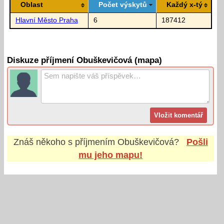
Oblast
Počet výskytů
Každý x-tý
Hlavní Město Praha
6
187412
Diskuze příjmení Obuškevičová (mapa)
Znáš někoho s příjmením
Obuškevičová
?
Pošli
mu jeho mapu!