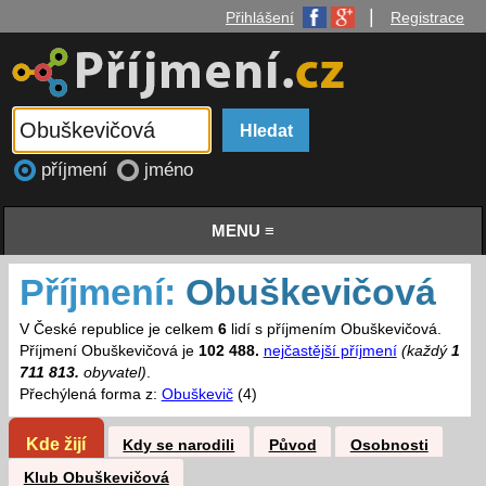
|
Přihlášení
Registrace
příjmení
jméno
MENU ≡
Příjmení:
Obuškevičová
V České republice je celkem
6
lidí s příjmením Obuškevičová.
Příjmení Obuškevičová je
102 488.
nejčastější příjmení
(každý
1
711 813.
obyvatel)
.
Přechýlená forma z:
Obuškevič
(4)
Kde žijí
Kdy se narodili
Původ
Osobnosti
Klub Obuškevičová