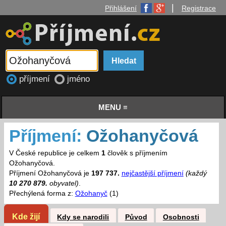
|
Přihlášení
Registrace
příjmení
jméno
MENU ≡
Příjmení:
Ožohanyčová
V České republice je celkem
1
člověk s příjmením
Ožohanyčová.
Příjmení Ožohanyčová je
197 737.
nejčastější příjmení
(každý
10 270 879.
obyvatel)
.
Přechýlená forma z:
Ožohanyč
(1)
Kde žijí
Kdy se narodili
Původ
Osobnosti