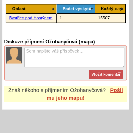
Oblast
Počet výskytů
Každý x-tý
Bystřice pod Hostýnem
1
15507
Diskuze příjmení Ožohanyčová (mapa)
Znáš někoho s příjmením
Ožohanyčová
?
Pošli
mu jeho mapu!