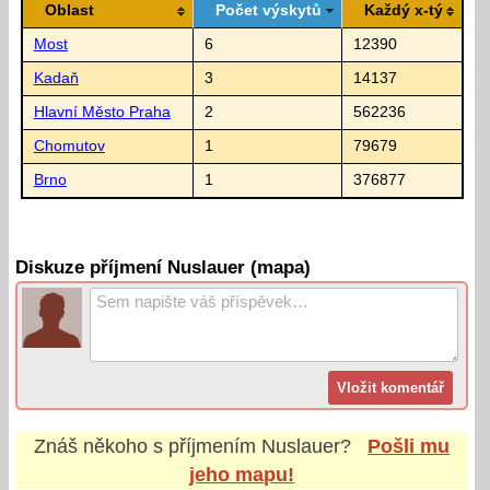
Oblast
Počet výskytů
Každý x-tý
Most
6
12390
Kadaň
3
14137
Hlavní Město Praha
2
562236
Chomutov
1
79679
Brno
1
376877
Diskuze příjmení Nuslauer (mapa)
Znáš někoho s příjmením
Nuslauer
?
Pošli mu
jeho mapu!