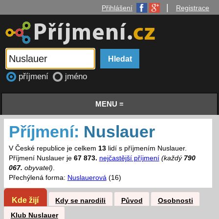
|
Přihlášení
Registrace
příjmení
jméno
MENU ≡
Příjmení:
Nuslauer
V České republice je celkem
13
lidí s příjmením Nuslauer.
Příjmení Nuslauer je
67 873.
nejčastější příjmení
(každý
790
067.
obyvatel)
.
Přechýlená forma:
Nuslauerová
(16)
Kde žijí
Kdy se narodili
Původ
Osobnosti
Klub Nuslauer