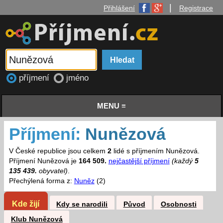
|
Přihlášení
Registrace
příjmení
jméno
MENU ≡
Příjmení:
Nunězová
V České republice jsou celkem
2
lidé s příjmením Nunězová.
Příjmení Nunězová je
164 509.
nejčastější příjmení
(každý
5
135 439.
obyvatel)
.
Přechýlená forma z:
Nuněz
(2)
Kde žijí
Kdy se narodili
Původ
Osobnosti
Klub Nunězová