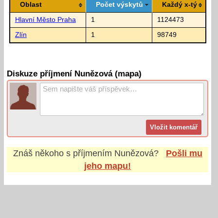
Oblast
Počet výskytů
Každý x-tý
Hlavní Město Praha
1
1124473
Zlín
1
98749
Diskuze příjmení Nunězová (mapa)
Znáš někoho s příjmením
Nunězová
?
Pošli mu
jeho mapu!