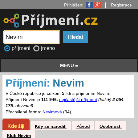
|
Přihlášení
Registrace
příjmení
jméno
MENU ≡
Příjmení:
Nevim
V České republice je celkem
5
lidí s příjmením Nevim.
Příjmení Nevim je
111 946.
nejčastější příjmení
(každý
2 054
175.
obyvatel)
.
Přechýlená forma:
Nevimová
(34)
Kde žijí
Kdy se narodili
Původ
Osobnosti
Klub Nevim