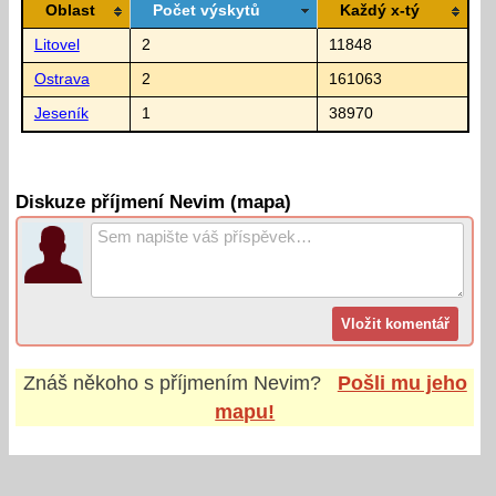
Oblast
Počet výskytů
Každý x-tý
Litovel
2
11848
Ostrava
2
161063
Jeseník
1
38970
Diskuze příjmení Nevim (mapa)
Znáš někoho s příjmením
Nevim
?
Pošli mu jeho
mapu!