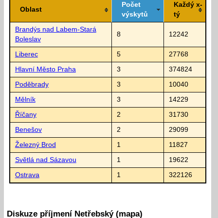
Počet
Každý x-
Oblast
výskytů
tý
Brandýs nad Labem-Stará
8
12242
Boleslav
Liberec
5
27768
Hlavní Město Praha
3
374824
Poděbrady
3
10040
Mělník
3
14229
Říčany
2
31730
Benešov
2
29099
Železný Brod
1
11827
Světlá nad Sázavou
1
19622
Ostrava
1
322126
Diskuze příjmení Netřebský (mapa)