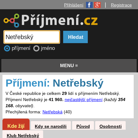
|
Přihlášení
Registrace
příjmení
jméno
MENU ≡
Příjmení:
Netřebský
V České republice je celkem
29
lidí s příjmením Netřebský.
Příjmení Netřebský je
41 960.
nejčastější příjmení
(každý
354
168.
obyvatel)
.
Přechýlená forma:
Netřebská
(40)
Kde žijí
Kdy se narodili
Původ
Osobnosti
Klub Netřebský