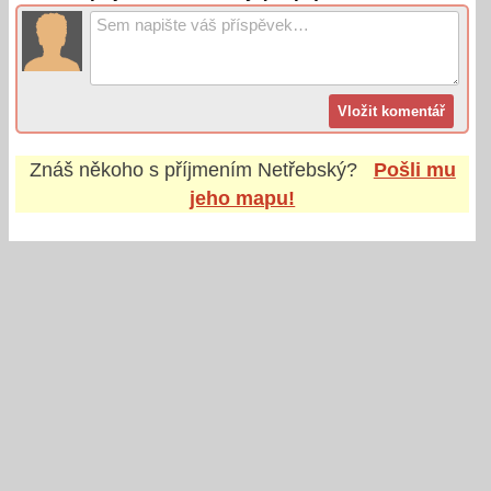
Znáš někoho s příjmením
Netřebský
?
Pošli mu
jeho mapu!