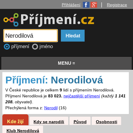
|
Přihlášení
Registrace
příjmení
jméno
MENU ≡
Příjmení:
Nerodilová
V České republice je celkem
9
lidí s příjmením Nerodilová.
Příjmení Nerodilová je
83 023.
nejčastější příjmení
(každý
1 141
208.
obyvatel)
.
Přechýlená forma z:
Nerodil
(16)
Kde žijí
Kdy se narodili
Původ
Osobnosti
Klub Nerodilová