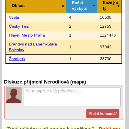
Počet
Každý x-
Oblast
výskytů
tý
Vsetín
4
16505
Český Těšín
2
12759
Hlavní Město Praha
1
1124473
Brandýs nad Labem-Stará
1
97942
Boleslav
Žamberk
1
28700
Diskuze příjmení Nerodilová (mapa)
Znáš někoho s příjmením
Nerodilová
?
Pošli mu