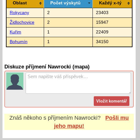
Oblast
Počet výskytů
Každý x-tý
Rokycany
2
23403
Židlochovice
2
15947
Kuřim
1
22409
Bohumín
1
34150
Diskuze příjmení Nawrocki (mapa)
Znáš někoho s příjmením
Nawrocki
?
Pošli mu
jeho mapu!