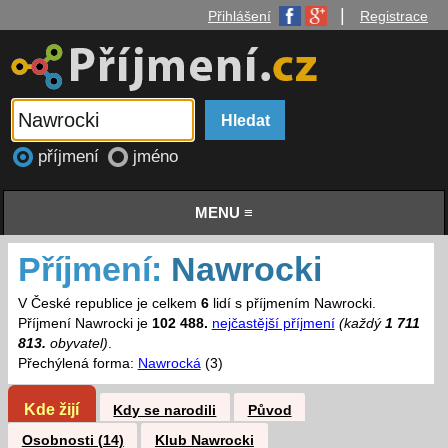
|
Přihlášení
Registrace
příjmení
jméno
MENU ≡
Příjmení:
Nawrocki
V České republice je celkem
6
lidí s příjmením Nawrocki.
Příjmení Nawrocki je
102 488.
nejčastější příjmení
(každý
1 711
813.
obyvatel)
.
Přechýlená forma:
Nawrocká
(3)
Kde žijí
Kdy se narodili
Původ
Osobnosti (14)
Klub Nawrocki