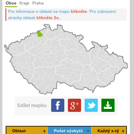
Obce
Kraje
Praha
Pro informace o oblasti na mapu
klikněte
.
Pro zobrazení
stránky oblasti
klikněte 2x.
.
Sdílet mapku
Oblast
Počet výskytů
Každý x-tý