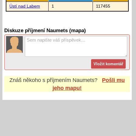
Ústí nad Labem
1
117455
Diskuze příjmení Naumets (mapa)
Znáš někoho s příjmením
Naumets
?
Pošli mu
jeho mapu!