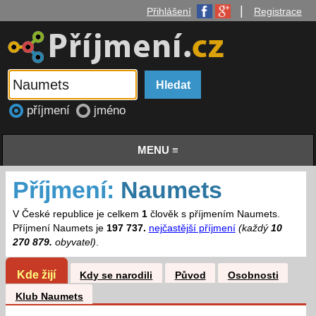
|
Přihlášení
Registrace
příjmení
jméno
MENU ≡
Příjmení:
Naumets
V České republice je celkem
1
člověk s příjmením Naumets.
Příjmení Naumets je
197 737.
nejčastější příjmení
(každý
10
270 879.
obyvatel)
.
Kde žijí
Kdy se narodili
Původ
Osobnosti
Klub Naumets