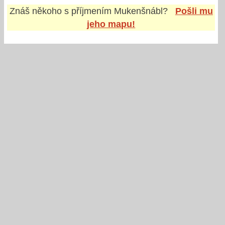
Znáš někoho s příjmením
Mukenšnábl
?
Pošli mu
jeho mapu!