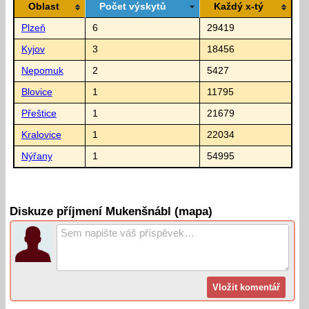
Oblast
Počet výskytů
Každý x-tý
Plzeň
6
29419
Kyjov
3
18456
Nepomuk
2
5427
Blovice
1
11795
Přeštice
1
21679
Kralovice
1
22034
Nýřany
1
54995
Diskuze příjmení Mukenšnábl (mapa)