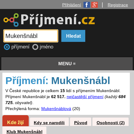
|
Přihlášení
Registrace
příjmení
jméno
MENU ≡
Příjmení:
Mukenšnábl
V České republice je celkem
15
lidí s příjmením Mukenšnábl.
Příjmení Mukenšnábl je
62 517.
nejčastější příjmení
(každý
684
725.
obyvatel)
.
Přechýlená forma:
Mukenšnáblová
(20)
Kde žijí
Kdy se narodili
Původ
Osobnosti (2)
Klub Mukenšnábl