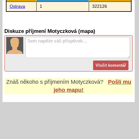
Ostrava
1
322126
Diskuze příjmení Motyczková (mapa)
Znáš někoho s příjmením
Motyczková
?
Pošli mu
jeho mapu!