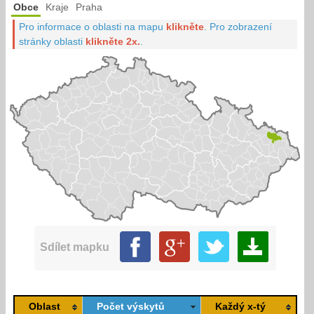
Obce
Kraje
Praha
Pro informace o oblasti na mapu
klikněte
.
Pro zobrazení
stránky oblasti
klikněte 2x.
.
Sdílet mapku
Oblast
Počet výskytů
Každý x-tý