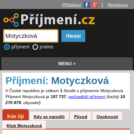
|
Přihlášení
Registrace
příjmení
jméno
MENU ≡
Příjmení:
Motyczková
V České republice je celkem
1
člověk s příjmením Motyczková.
Příjmení Motyczková je
197 737.
nejčastější příjmení
(každý
10
270 879.
obyvatel)
.
Kde žijí
Kdy se narodili
Původ
Osobnosti
Klub Motyczková