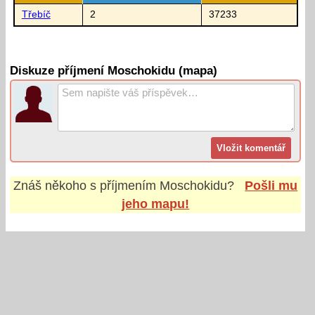
Třebíč
2
37233
Diskuze příjmení Moschokidu (mapa)
Znáš někoho s příjmením
Moschokidu
?
Pošli mu
jeho mapu!