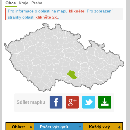
Obce
Kraje
Praha
Pro informace o oblasti na mapu
klikněte
.
Pro zobrazení
stránky oblasti
klikněte 2x.
.
Sdílet mapku
Oblast
Počet výskytů
Každý x-tý