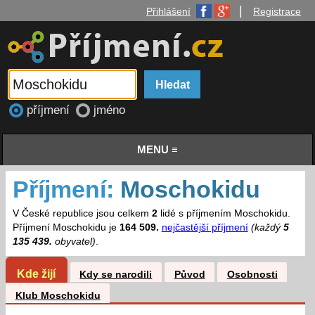
|
Přihlášení
Registrace
příjmení
jméno
MENU ≡
Příjmení:
Moschokidu
V České republice jsou celkem
2
lidé s příjmením Moschokidu.
Příjmení Moschokidu je
164 509.
nejčastější příjmení
(každý
5
135 439.
obyvatel)
.
Kde žijí
Kdy se narodili
Původ
Osobnosti
Klub Moschokidu