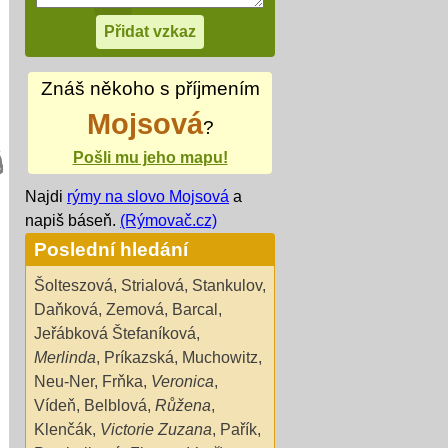
Znáš někoho s příjmením
Mojsová
?
Pošli mu jeho mapu!
Najdi
rýmy na slovo Mojsová
a
napiš báseň.
(Rýmovač.cz)
Poslední hledání
Šolteszová
,
Strialová
,
Stankulov
,
Daňková
,
Zemová
,
Barcal
,
Jeřábková Štefaníková
,
Merlinda
,
Príkazská
,
Muchowitz
,
Neu-Ner
,
Frňka
,
Veronica
,
Vídeň
,
Belblová
,
Růžena
,
Klenčák
,
Victorie Zuzana
,
Pařík
,