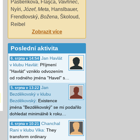
Pastieriková
,
Flaşca
,
Vavřinec
,
Nyíri
,
Józef
,
Meta
,
Hanslbauer
,
Frendlovský
,
Božena
,
Školoud
,
Reibel
Zobrazit více
Poslední aktivita
Jan Havlát
6. srpna v 14:54
v klubu Havlát:
Příjmení
"Havlát" vzniklo odvozením
od rodného jména "Havel" s…
Jan
5. srpna v 13:22
Bezděkovský v klubu
Bezděkovský:
Existence
jména "Bezděkovský" se mi podařilo
dohledat minimálně k roku…
Chanchal
4. srpna v 10:21
Rani v klubu Vika:
They
transform ordinary