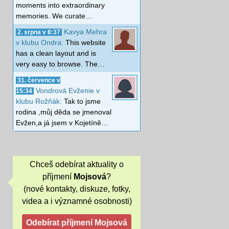
moments into extraordinary
memories. We curate…
Kavya Mehra
2. srpna v 8:37
v klubu Ondra:
This website
has a clean layout and is
very easy to browse. The…
31. července v
Vondrová Evženie v
15:34
klubu Rožňák:
Tak to jsme
rodina ,můj děda se jmenoval
Evžen,a já jsem v Kojetíně…
Chceš odebírat aktuality o
příjmení
Mojsová
?
(nové kontakty, diskuze, fotky,
videa a i významné osobnosti)