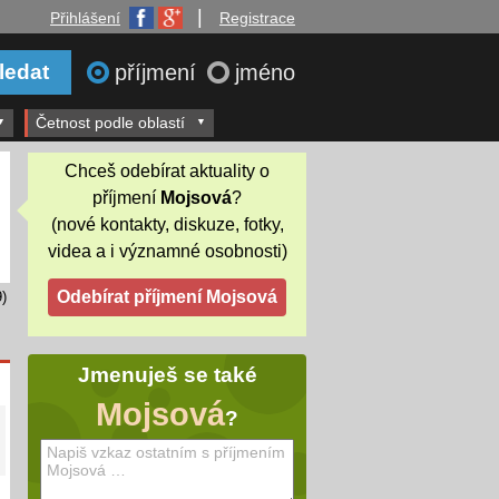
|
Přihlášení
Registrace
příjmení
jméno
Četnost podle oblastí
Chceš odebírat aktuality o
příjmení
Mojsová
?
(nové kontakty, diskuze, fotky,
videa a i významné osobnosti)
)
Jmenuješ se také
Mojsová
?