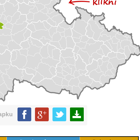
mapku