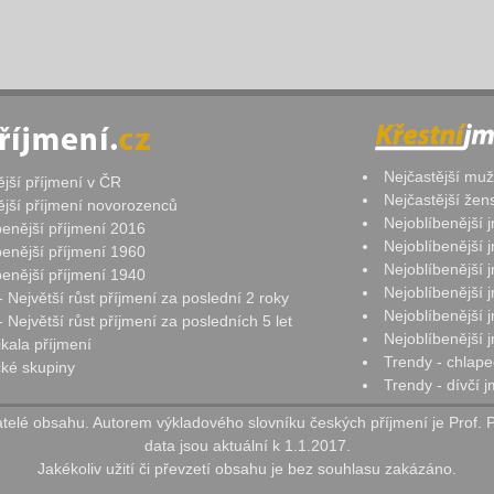
Nejčastější mu
ější příjmení v ČR
Nejčastější že
ější příjmení novorozenců
Nejoblíbenější
benější příjmení 2016
Nejoblíbenější
benější příjmení 1960
Nejoblíbenější
benější příjmení 1940
Nejoblíbenější
- Největší růst příjmení za poslední 2 roky
Nejoblíbenější
 Největší růst příjmení za posledních 5 let
Nejoblíbenější
ikala příjmení
Trendy - chlape
ké skupiny
Trendy - dívčí 
elé obsahu. Autorem výkladového slovníku českých příjmení je Prof. 
data jsou aktuální k 1.1.2017.
Jakékoliv užití či převzetí obsahu je bez souhlasu zakázáno.