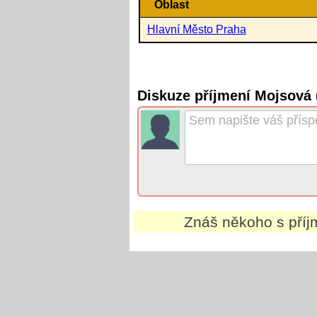
Oblast
Hlavní Město Praha
Diskuze příjmení Mojsová
Znáš někoho s pří