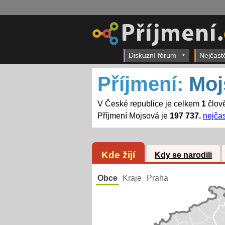
Diskuzní fórum
Nejčast
Příjmení:
Moj
V České republice je celkem
1
člově
Příjmení Mojsová je
197 737.
nejčas
Kde žijí
Kdy se narodili
Obce
Kraje
Praha