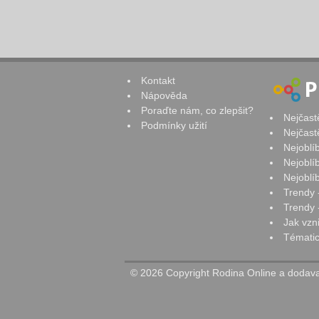
Kontakt
Nápověda
Poraďte nám, co zlepšit?
Nejčast
Podmínky užití
Nejčast
Nejoblí
Nejoblí
Nejoblí
Trendy 
Trendy -
Jak vzn
Tématic
© 2026 Copyright Rodina Online a dodavat