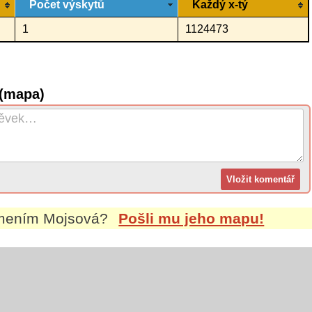
Počet výskytů
Každý x-tý
1
1124473
 (mapa)
jmením
Mojsová
?
Pošli mu jeho mapu!