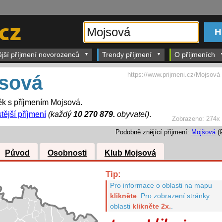
ější příjmení novorozenců
Trendy příjmení
O příjmeních
https://www.prijmeni.cz/Mojsová
sová
k s příjmením Mojsová.
tější příjmení
(každý
10 270 879.
obyvatel)
.
Zobrazeno:
274x
Podobně znějící příjmení:
Mojšová
(9
Původ
Osobnosti
Klub Mojsová
Tip:
Pro informace o oblasti na mapu
klikněte
.
Pro zobrazení stránky
oblasti
klikněte 2x.
.