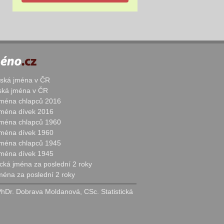
žská jména v ČR
nská jména v ČR
 jména chlapců 2016
 jména dívek 2016
 jména chlapců 1960
 jména dívek 1960
 jména chlapců 1945
 jména dívek 1945
cká jména za poslední 2 roky
jména za poslední 2 roky
PhDr. Dobrava Moldanová, CSc. Statistická