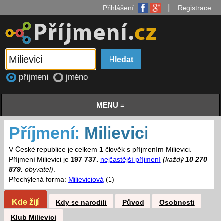
|
Přihlášení
Registrace
příjmení
jméno
MENU ≡
Příjmení:
Milievici
V České republice je celkem
1
člověk s příjmením Milievici.
Příjmení Milievici je
197 737.
nejčastější příjmení
(každý
10 270
879.
obyvatel)
.
Přechýlená forma:
Milieviciová
(1)
Kde žijí
Kdy se narodili
Původ
Osobnosti
Klub Milievici