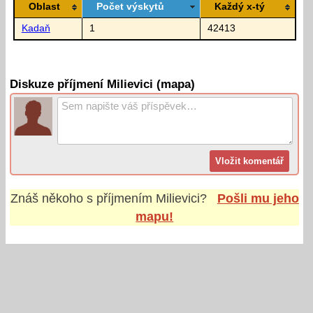
Oblast
Počet výskytů
Každý x-tý
Kadaň
1
42413
Diskuze příjmení Milievici (mapa)
Znáš někoho s příjmením
Milievici
?
Pošli mu jeho
mapu!