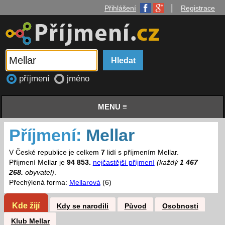
|
Přihlášení
Registrace
příjmení
jméno
MENU ≡
Příjmení:
Mellar
V České republice je celkem
7
lidí s příjmením Mellar.
Příjmení Mellar je
94 853.
nejčastější příjmení
(každý
1 467
268.
obyvatel)
.
Přechýlená forma:
Mellarová
(6)
Kde žijí
Kdy se narodili
Původ
Osobnosti
Klub Mellar