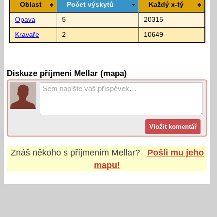
Oblast
Počet výskytů
Každý x-tý
Opava
5
20315
Kravaře
2
10649
Diskuze příjmení Mellar (mapa)
Znáš někoho s příjmením
Mellar
?
Pošli mu jeho
mapu!