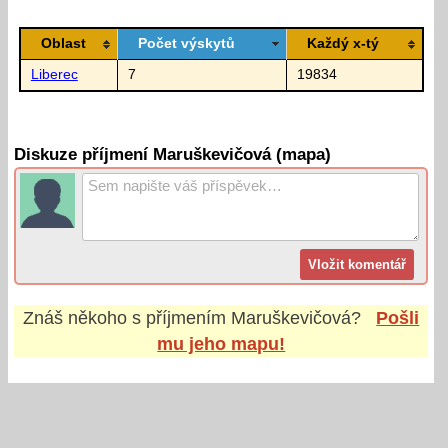
Oblast
Počet výskytů
Každý x-tý
Liberec
7
19834
Diskuze příjmení Maruškevičová (mapa)
Znáš někoho s příjmením
Maruškevičová
?
Pošli
mu jeho mapu!