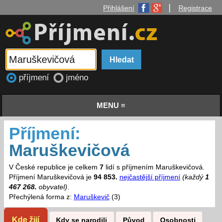
|
Přihlášení
Registrace
příjmení
jméno
MENU ≡
Příjmení:
Maruškevičová
V České republice je celkem
7
lidí s příjmením Maruškevičová.
Příjmení Maruškevičová je
94 853.
nejčastější příjmení
(každý
1
467 268.
obyvatel)
.
Přechýlená forma z:
Maruškevič
(3)
Kde žijí
Kdy se narodili
Původ
Osobnosti