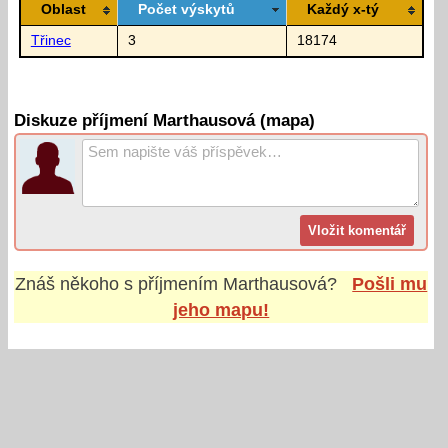
Oblast
Počet výskytů
Každý x-tý
Třinec
3
18174
Diskuze příjmení Marthausová (mapa)
Znáš někoho s příjmením
Marthausová
?
Pošli mu
jeho mapu!