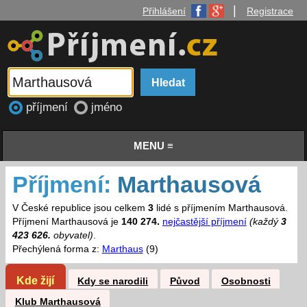
|
Přihlášení
Registrace
příjmení
jméno
MENU ≡
Příjmení:
Marthausová
V České republice jsou celkem
3
lidé s příjmením Marthausová.
Příjmení Marthausová je
140 274.
nejčastější příjmení
(každý
3
423 626.
obyvatel)
.
Přechýlená forma z:
Marthaus
(9)
Kde žijí
Kdy se narodili
Původ
Osobnosti
Klub Marthausová