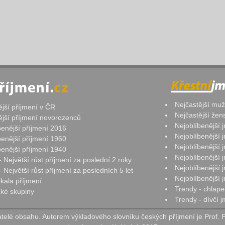
Nejčastější mu
ější příjmení v ČR
Nejčastější že
ější příjmení novorozenců
Nejoblíbenější
benější příjmení 2016
Nejoblíbenější
benější příjmení 1960
Nejoblíbenější
benější příjmení 1940
Nejoblíbenější
- Největší růst příjmení za poslední 2 roky
Nejoblíbenější
 Největší růst příjmení za posledních 5 let
Nejoblíbenější
ikala příjmení
Trendy - chlape
ké skupiny
Trendy - dívčí 
elé obsahu. Autorem výkladového slovníku českých příjmení je Prof. 