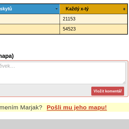
ýskytů
Každý x-tý
21153
54523
mapa)
íjmením
Marjak
?
Pošli mu jeho mapu!