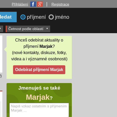
|
Přihlášení
Registrace
příjmení
jméno
Četnost podle oblastí
Chceš odebírat aktuality o
příjmení
Marjak
?
(nové kontakty, diskuze, fotky,
videa a i významné osobnosti)
)
Jmenuješ se také
Marjak
?