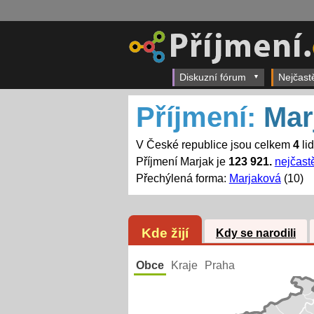
Diskuzní fórum
Nejčast
Příjmení:
Mar
V České republice jsou celkem
4
li
Příjmení Marjak je
123 921.
nejčastě
Přechýlená forma:
Marjaková
(10)
Kde žijí
Kdy se narodili
Obce
Kraje
Praha