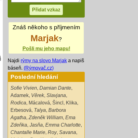
Znáš někoho s příjmením
Marjak
?
Pošli mu jeho mapu!
Najdi
rýmy na slovo Marjak
a napiš
báseň.
(Rýmovač.cz)
Poslední hledání
Sofie Vivien
,
Damian Dante
,
Adamek
,
Věrek
,
Slavjana
,
Rodica
,
Mácalová
,
Šincl
,
Klika
,
Erbesová
,
Talya
,
Barbora
Agatha
,
Zdeněk William
,
Ema
Zdeňka
,
Jasňa
,
Emma Charlotte
,
Chantalle Marie
,
Roy
,
Savana
,