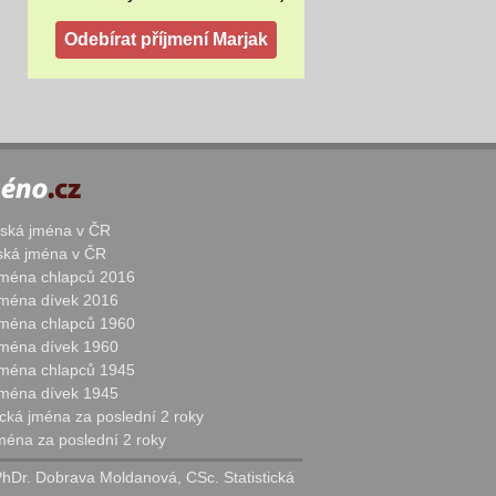
žská jména v ČR
nská jména v ČR
 jména chlapců 2016
 jména dívek 2016
 jména chlapců 1960
 jména dívek 1960
 jména chlapců 1945
 jména dívek 1945
cká jména za poslední 2 roky
jména za poslední 2 roky
PhDr. Dobrava Moldanová, CSc. Statistická