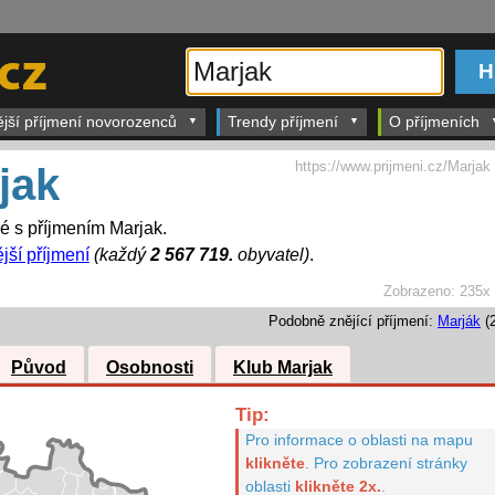
ější příjmení novorozenců
Trendy příjmení
O příjmeních
https://www.prijmeni.cz/Marjak
jak
dé s příjmením Marjak.
jší příjmení
(každý
2 567 719.
obyvatel)
.
Zobrazeno:
235x
Podobně znějící příjmení:
Marják
(2
Původ
Osobnosti
Klub Marjak
Tip:
Pro informace o oblasti na mapu
klikněte
.
Pro zobrazení stránky
oblasti
klikněte 2x.
.