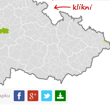
mapku