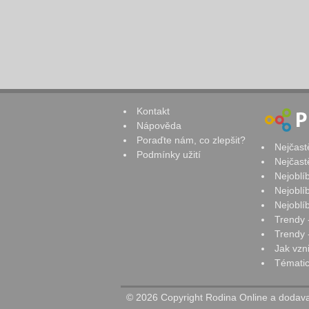
Kontakt
Nápověda
Poraďte nám, co zlepšit?
Nejčast
Podmínky užití
Nejčast
Nejoblí
Nejoblí
Nejoblí
Trendy 
Trendy -
Jak vzn
Tématic
© 2026 Copyright Rodina Online a dodavat