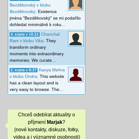
Bezděkovský v klubu
Bezděkovský:
Existence
jména "Bezděkovský" se mi podařilo
dohledat minimálně k roku…
Chanchal
4. srpna v 10:21
Rani v klubu Vika:
They
transform ordinary
moments into extraordinary
memories. We curate…
Kavya Mehra
2. srpna v 8:37
v klubu Ondra:
This website
has a clean layout and is
very easy to browse. The…
Chceš odebírat aktuality o
příjmení
Marjak
?
(nové kontakty, diskuze, fotky,
videa a i významné osobnosti)