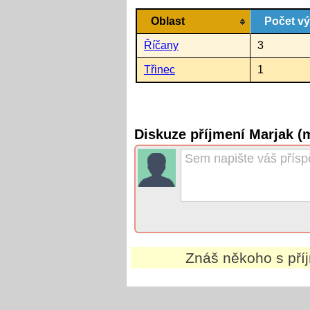
Oblast
Počet v
Říčany
3
Třinec
1
Diskuze příjmení Marjak (
Znáš někoho s př