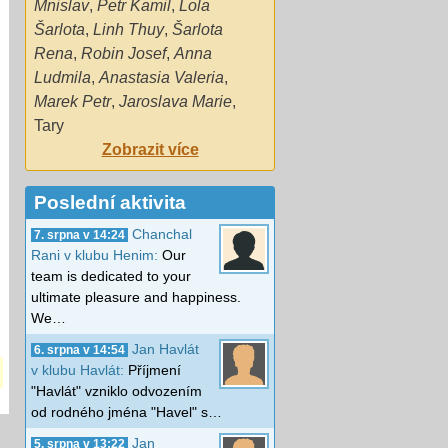
Mnislav
,
Petr Kamil
,
Lola
Šarlota
,
Linh Thuy
,
Šarlota
Rena
,
Robin Josef
,
Anna
Ludmila
,
Anastasia Valeria
,
Marek Petr
,
Jaroslava Marie
,
Tary
Zobrazit více
Poslední aktivita
Chanchal
7. srpna v 14:24
Rani v klubu Henim:
Our
team is dedicated to your
ultimate pleasure and happiness.
We…
Jan Havlát
6. srpna v 14:54
v klubu Havlát:
Příjmení
"Havlát" vzniklo odvozením
od rodného jména "Havel" s…
Jan
5. srpna v 13:22