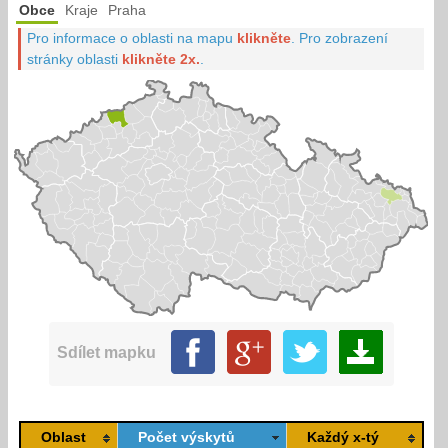
Obce
Kraje
Praha
Pro informace o oblasti na mapu
klikněte
.
Pro zobrazení
stránky oblasti
klikněte 2x.
.
Sdílet mapku
Oblast
Počet výskytů
Každý x-tý