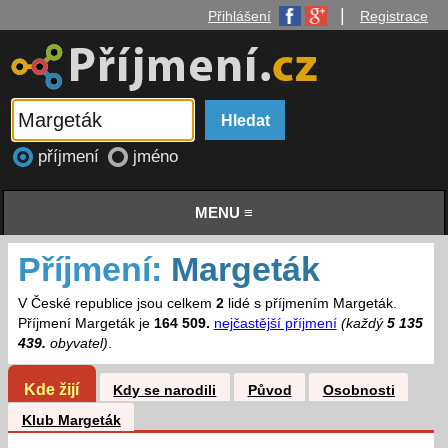
|
Přihlášení
Registrace
příjmení
jméno
MENU ≡
Příjmení:
Margeták
V České republice jsou celkem
2
lidé s příjmením Margeták.
Příjmení Margeták je
164 509.
nejčastější příjmení
(každý
5 135
439.
obyvatel)
.
Kde žijí
Kdy se narodili
Původ
Osobnosti
Klub Margeták