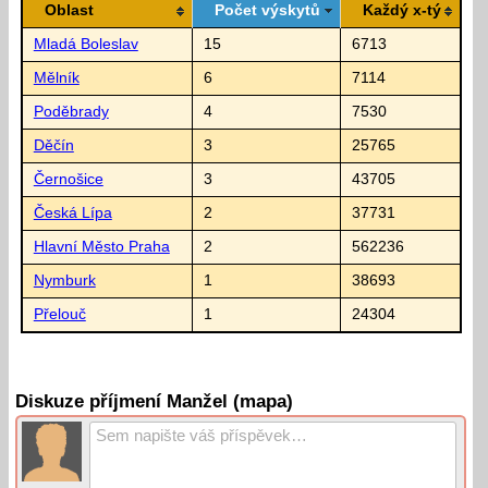
Oblast
Počet výskytů
Každý x-tý
Mladá Boleslav
15
6713
Mělník
6
7114
Poděbrady
4
7530
Děčín
3
25765
Černošice
3
43705
Česká Lípa
2
37731
Hlavní Město Praha
2
562236
Nymburk
1
38693
Přelouč
1
24304
Diskuze příjmení Manžel (mapa)