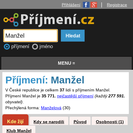
|
Přihlášení
Registrace
příjmení
jméno
MENU ≡
Příjmení:
Manžel
V České republice je celkem
37
lidí s příjmením Manžel.
Příjmení Manžel je
35 771.
nejčastější příjmení
(každý
277 591.
obyvatel)
.
Přechýlená forma:
Manželová
(30)
Kde žijí
Kdy se narodili
Původ
Osobnosti (1)
Klub Manžel