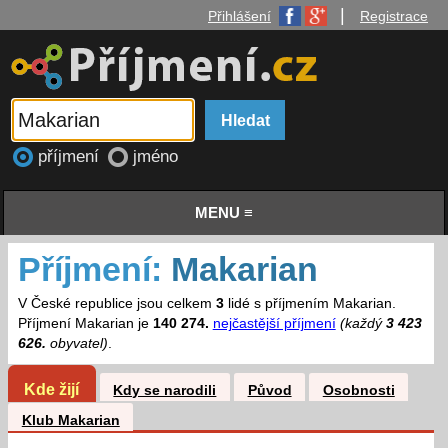
|
Přihlášení
Registrace
příjmení
jméno
MENU ≡
Příjmení:
Makarian
V České republice jsou celkem
3
lidé s příjmením Makarian.
Příjmení Makarian je
140 274.
nejčastější příjmení
(každý
3 423
626.
obyvatel)
.
Kde žijí
Kdy se narodili
Původ
Osobnosti
Klub Makarian