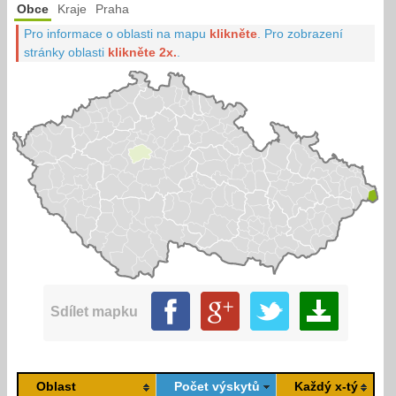
Obce
Kraje
Praha
Pro informace o oblasti na mapu
klikněte
.
Pro zobrazení
stránky oblasti
klikněte 2x.
.
Sdílet mapku
Oblast
Počet výskytů
Každý x-tý