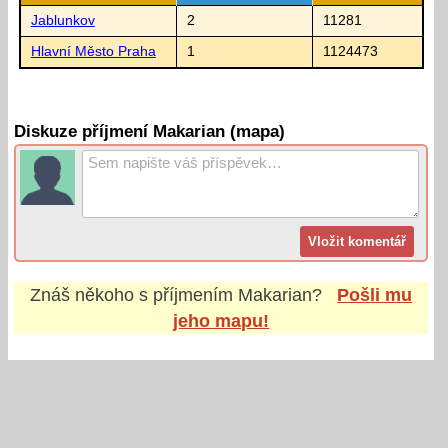
Jablunkov
2
11281
Hlavní Město Praha
1
1124473
Diskuze příjmení Makarian (mapa)
Znáš někoho s příjmením
Makarian
?
Pošli mu
jeho mapu!