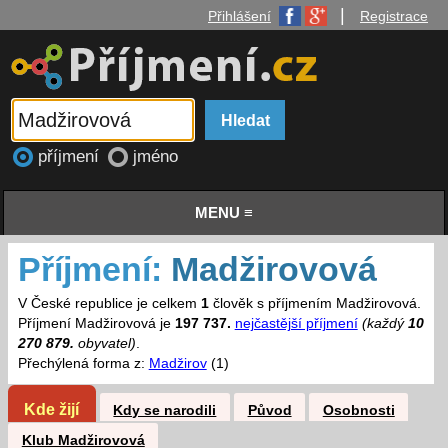
|
Přihlášení
Registrace
příjmení
jméno
MENU ≡
Příjmení:
Madžirovová
V České republice je celkem
1
člověk s příjmením Madžirovová.
Příjmení Madžirovová je
197 737.
nejčastější příjmení
(každý
10
270 879.
obyvatel)
.
Přechýlená forma z:
Madžirov
(1)
Kde žijí
Kdy se narodili
Původ
Osobnosti
Klub Madžirovová