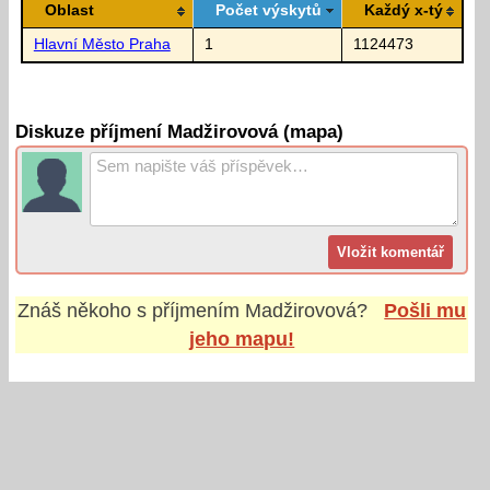
Oblast
Počet výskytů
Každý x-tý
Hlavní Město Praha
1
1124473
Diskuze příjmení Madžirovová (mapa)
Znáš někoho s příjmením
Madžirovová
?
Pošli mu
jeho mapu!