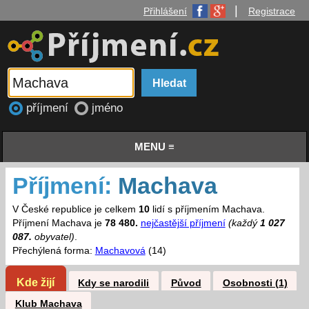
|
Přihlášení
Registrace
příjmení
jméno
MENU ≡
Příjmení:
Machava
V České republice je celkem
10
lidí s příjmením Machava.
Příjmení Machava je
78 480.
nejčastější příjmení
(každý
1 027
087.
obyvatel)
.
Přechýlená forma:
Machavová
(14)
Kde žijí
Kdy se narodili
Původ
Osobnosti (1)
Klub Machava