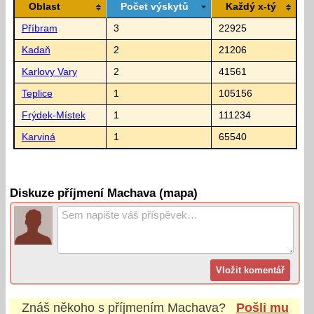
Oblast
Počet výskytů
Každý x-tý
Příbram
3
22925
Kadaň
2
21206
Karlovy Vary
2
41561
Teplice
1
105156
Frýdek-Místek
1
111234
Karviná
1
65540
Diskuze příjmení Machava (mapa)
Znáš někoho s příjmením
Machava
?
Pošli mu