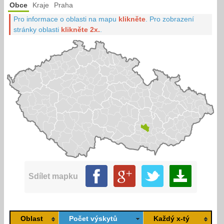
Obce
Kraje
Praha
Pro informace o oblasti na mapu
klikněte
.
Pro zobrazení
stránky oblasti
klikněte 2x.
.
Sdílet mapku
Oblast
Počet výskytů
Každý x-tý