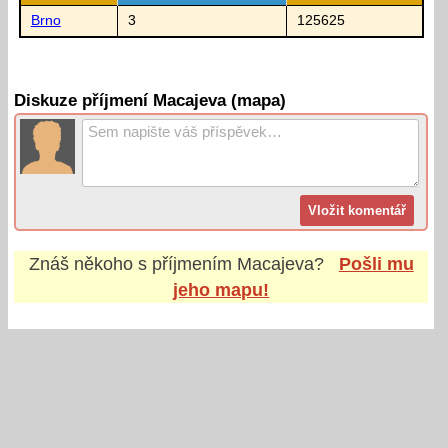
Brno
3
125625
Diskuze příjmení Macajeva (mapa)
Znáš někoho s příjmením
Macajeva
?
Pošli mu
jeho mapu!