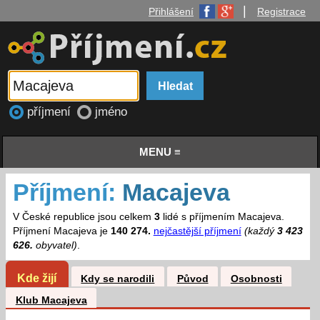
|
Přihlášení
Registrace
příjmení
jméno
MENU ≡
Příjmení:
Macajeva
V České republice jsou celkem
3
lidé s příjmením Macajeva.
Příjmení Macajeva je
140 274.
nejčastější příjmení
(každý
3 423
626.
obyvatel)
.
Kde žijí
Kdy se narodili
Původ
Osobnosti
Klub Macajeva