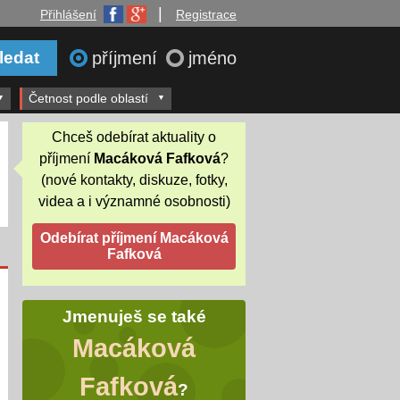
|
Přihlášení
Registrace
příjmení
jméno
Četnost podle oblastí
Chceš odebírat aktuality o
příjmení
Macáková Fafková
?
(nové kontakty, diskuze, fotky,
videa a i významné osobnosti)
Jmenuješ se také
Macáková
Fafková
?