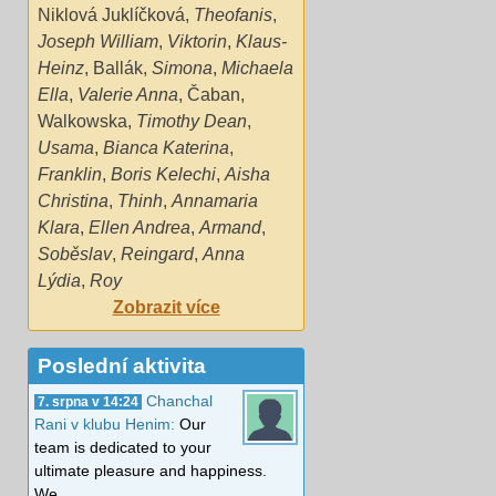
Niklová Juklíčková
,
Theofanis
,
Joseph William
,
Viktorin
,
Klaus-
Heinz
,
Ballák
,
Simona
,
Michaela
Ella
,
Valerie Anna
,
Čaban
,
Walkowska
,
Timothy Dean
,
Usama
,
Bianca Katerina
,
Franklin
,
Boris Kelechi
,
Aisha
Christina
,
Thinh
,
Annamaria
Klara
,
Ellen Andrea
,
Armand
,
Soběslav
,
Reingard
,
Anna
Lýdia
,
Roy
Zobrazit více
Poslední aktivita
Chanchal
7. srpna v 14:24
Rani v klubu Henim:
Our
team is dedicated to your
ultimate pleasure and happiness.
We…