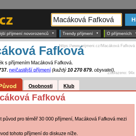
ější příjmení novorozenců
Trendy příjmení
O příjmeních
https://www.prijmeni.cz/Macáková Fafková
áková Fafková
ěk s příjmením Macáková Fafková.
737.
nejčastější příjmení
(každý
10 270 879.
obyvatel)
.
Zobrazeno:
94x
Původ
Osobnosti
Klub
acáková Fafková
t původ pro téměř 30 000 příjmení, Macáková Fafková mezi
vod tohoto příjmení do diskuze níže.