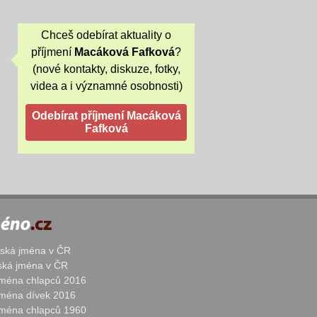
Chceš odebírat aktuality o
příjmení
Macáková Fafková
?
(nové kontakty, diskuze, fotky,
videa a i významné osobnosti)
žská jména v ČR
nská jména v ČR
 jména chlapců 2016
 jména dívek 2016
 jména chlapců 1960