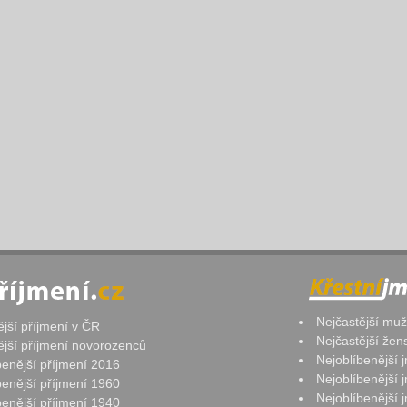
Nejčastější mu
ější příjmení v ČR
Nejčastější že
ější příjmení novorozenců
Nejoblíbenější
benější příjmení 2016
Nejoblíbenější
benější příjmení 1960
Nejoblíbenější
benější příjmení 1940