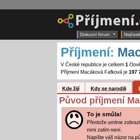
Diskuzní fórum
Nejčast
Příjmení:
Mac
V České republice je celkem
1
člov
Příjmení Macáková Fafková je
197 
Kde žijí
Kdy se narodili
Původ příjmení M
To je smůla!
Přestože umíme zobrazi
nimi zatím není.
Napište váš názor na pů