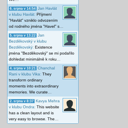
Jan Havlát
6. srpna v 14:54
v klubu Havlát:
Příjmení
"Havlát" vzniklo odvozením
od rodného jména "Havel" s…
Jan
5. srpna v 13:22
Bezděkovský v klubu
Bezděkovský:
Existence
jména "Bezděkovský" se mi podařilo
dohledat minimálně k roku…
Chanchal
4. srpna v 10:21
Rani v klubu Vika:
They
transform ordinary
moments into extraordinary
memories. We curate…
Kavya Mehra
2. srpna v 8:37
v klubu Ondra:
This website
has a clean layout and is
very easy to browse. The…