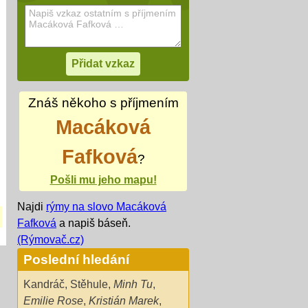
Znáš někoho s příjmením
Macáková
Fafková
?
Pošli mu jeho mapu!
Najdi
rýmy na slovo Macáková
Fafková
a napiš báseň.
(Rýmovač.cz)
Poslední hledání
Kandráč
,
Stěhule
,
Minh Tu
,
Emilie Rose
,
Kristián Marek
,