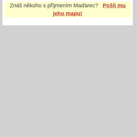
Znáš někoho s příjmením
Maďarec
?
Pošli mu
jeho mapu!