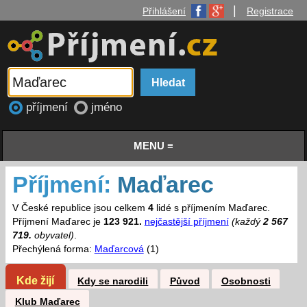
|
Přihlášení
Registrace
příjmení
jméno
MENU ≡
Příjmení:
Maďarec
V České republice jsou celkem
4
lidé s příjmením Maďarec.
Příjmení Maďarec je
123 921.
nejčastější příjmení
(každý
2 567
719.
obyvatel)
.
Přechýlená forma:
Maďarcová
(1)
Kde žijí
Kdy se narodili
Původ
Osobnosti
Klub Maďarec