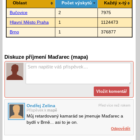
Oblast
Počet výskytů
Každý x-tý
Bučovice
2
7975
Hlavní Město Praha
1
1124473
Brno
1
376877
Diskuze příjmení Maďarec (mapa)
Ondřej Zelina
Před více než rokem
Příspěvek k
mapě
Můj retardovaný kamarád se jmenuje Maďarec a
bydlí v Brně... asi to je on.
Odpovědět