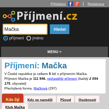
|
Přihlášení
Registrace
příjmení
jméno
MENU ≡
Příjmení:
Mačka
V České republice je celkem
5
lidí s příjmením Mačka.
Příjmení Mačka je
111 946.
nejčastější příjmení
(každý
2 054
175.
obyvatel)
.
Přechýlená forma:
Mačková
(297)
Kde žijí
Kdy se narodili
Původ
Osobnosti
Klub Mačka