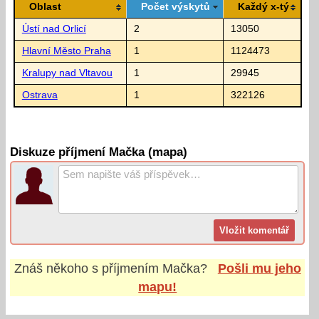
Oblast
Počet výskytů
Každý x-tý
Ústí nad Orlicí
2
13050
Hlavní Město Praha
1
1124473
Kralupy nad Vltavou
1
29945
Ostrava
1
322126
Diskuze příjmení Mačka (mapa)
Znáš někoho s příjmením
Mačka
?
Pošli mu jeho
mapu!