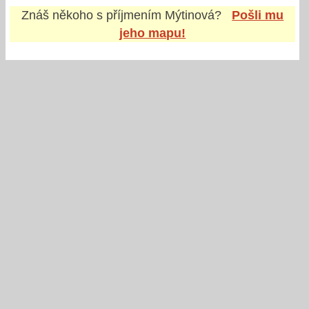
Znáš někoho s příjmením
Mýtinová
?
Pošli mu
jeho mapu!