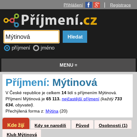
|
Přihlášení
Registrace
příjmení
jméno
MENU ≡
Příjmení:
Mýtinová
V České republice je celkem
14
lidí s příjmením Mýtinová.
Příjmení Mýtinová je
65 113.
nejčastější příjmení
(každý
733
634.
obyvatel)
.
Přechýlená forma z:
Mýtina
(20)
Kde žijí
Kdy se narodili
Původ
Osobnosti (1)
Klub Mýtinová