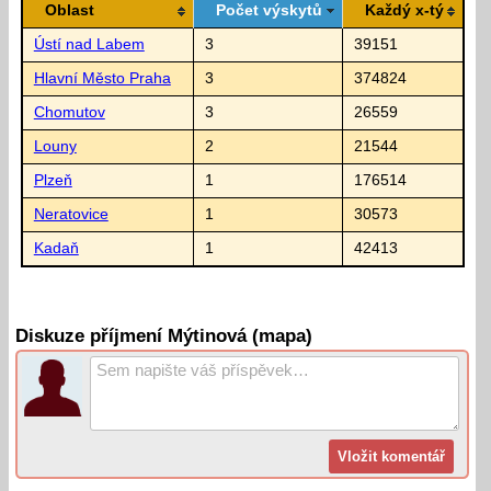
Oblast
Počet výskytů
Každý x-tý
Ústí nad Labem
3
39151
Hlavní Město Praha
3
374824
Chomutov
3
26559
Louny
2
21544
Plzeň
1
176514
Neratovice
1
30573
Kadaň
1
42413
Diskuze příjmení Mýtinová (mapa)