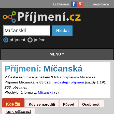
|
Přihlášení
Registrace
příjmení
jméno
MENU ≡
Příjmení:
Míčanská
V České republice je celkem
9
lidí s příjmením Míčanská.
Příjmení Míčanská je
83 023.
nejčastější příjmení
(každý
1 141
208.
obyvatel)
.
Přechýlená forma z:
Míčanský
(5)
Kde žijí
Kdy se narodili
Původ
Osobnosti
Klub Míčanská