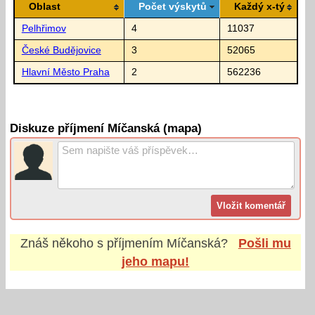
Oblast
Počet výskytů
Každý x-tý
Pelhřimov
4
11037
České Budějovice
3
52065
Hlavní Město Praha
2
562236
Diskuze příjmení Míčanská (mapa)
Znáš někoho s příjmením
Míčanská
?
Pošli mu
jeho mapu!