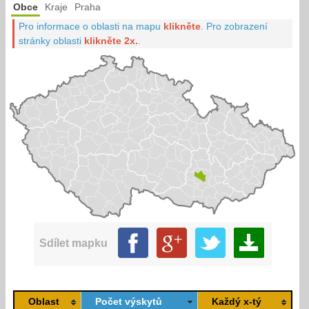
Obce
Kraje
Praha
Pro informace o oblasti na mapu
klikněte
.
Pro zobrazení
stránky oblasti
klikněte 2x.
.
Sdílet mapku
Oblast
Počet výskytů
Každý x-tý