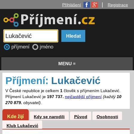
|
Přihlášení
Registrace
příjmení
jméno
MENU ≡
Příjmení:
Lukačević
V České republice je celkem
1
člověk s příjmením Lukačević.
Příjmení Lukačević je
197 737.
nejčastější příjmení
(každý
10
270 879.
obyvatel)
.
Kde žijí
Kdy se narodili
Původ
Osobnosti
Klub Lukačević