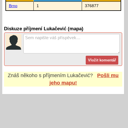
Brno
1
376877
Diskuze příjmení Lukačević (mapa)
Znáš někoho s příjmením
Lukačević
?
Pošli mu
jeho mapu!