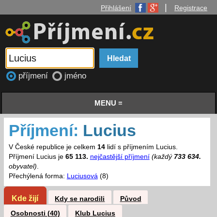
|
Přihlášení
Registrace
příjmení
jméno
MENU ≡
Příjmení:
Lucius
V České republice je celkem
14
lidí s příjmením Lucius.
Příjmení Lucius je
65 113.
nejčastější příjmení
(každý
733 634.
obyvatel)
.
Přechýlená forma:
Luciusová
(8)
Kde žijí
Kdy se narodili
Původ
Osobnosti (40)
Klub Lucius