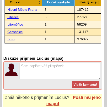
Oblast
Počet výskytů
Každý x-tý
Hlavní Město Praha
6
187412
Liberec
5
27768
Litoměřice
1
58209
Černošice
1
131117
Brno
1
376877
Diskuze příjmení Lucius (mapa)
Znáš někoho s příjmením
Lucius
?
Pošli mu jeho
mapu!