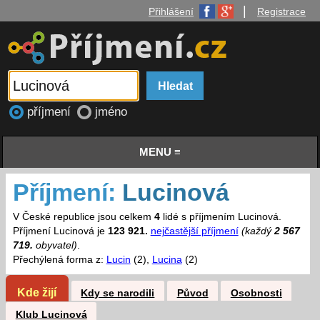
|
Přihlášení
Registrace
příjmení
jméno
MENU ≡
Příjmení:
Lucinová
V České republice jsou celkem
4
lidé s příjmením Lucinová.
Příjmení Lucinová je
123 921.
nejčastější příjmení
(každý
2 567
719.
obyvatel)
.
Přechýlená forma z:
Lucin
(2),
Lucina
(2)
Kde žijí
Kdy se narodili
Původ
Osobnosti
Klub Lucinová