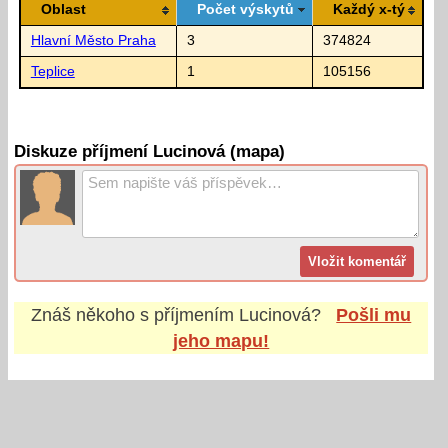
Oblast
Počet výskytů
Každý x-tý
Hlavní Město Praha
3
374824
Teplice
1
105156
Diskuze příjmení Lucinová (mapa)
Znáš někoho s příjmením
Lucinová
?
Pošli mu
jeho mapu!