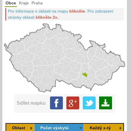
Obce
Kraje
Praha
Pro informace o oblasti na mapu
klikněte
.
Pro zobrazení
stránky oblasti
klikněte 2x.
.
Sdílet mapku
Oblast
Počet výskytů
Každý x-tý