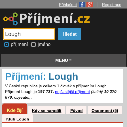
|
Přihlášení
Registrace
příjmení
jméno
MENU ≡
Příjmení:
Lough
V České republice je celkem
1
člověk s příjmením Lough.
Příjmení Lough je
197 737.
nejčastější příjmení
(každý
10 270
879.
obyvatel)
.
Kde žijí
Kdy se narodili
Původ
Osobnosti (5)
Klub Lough