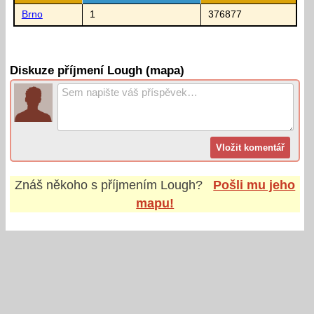
Brno
1
376877
Diskuze příjmení Lough (mapa)
Znáš někoho s příjmením
Lough
?
Pošli mu jeho
mapu!