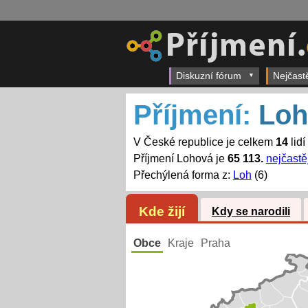
Diskuzní fórum
Nejčast
Příjmení:
Loh
V České republice je celkem
14
lidí
Příjmení Lohová je
65 113.
nejčastě
Přechýlená forma z:
Loh
(6)
Kde žijí
Kdy se narodili
Obce
Kraje
Praha