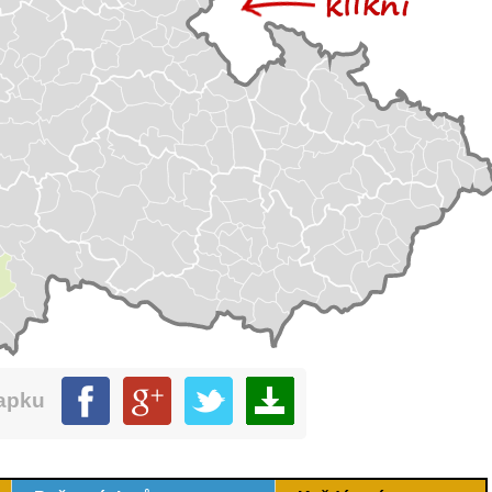
mapku