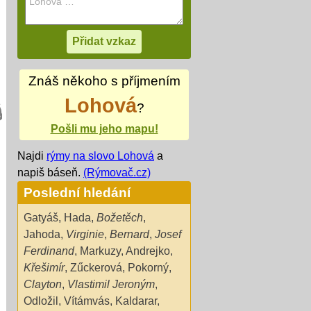
Znáš někoho s příjmením
Lohová
?
Pošli mu jeho mapu!
Najdi
rýmy na slovo Lohová
a
napiš báseň.
(Rýmovač.cz)
Poslední hledání
Gatyáš
,
Hada
,
Božetěch
,
Jahoda
,
Virginie
,
Bernard
,
Josef
Ferdinand
,
Markuzy
,
Andrejko
,
Křešimír
,
Zűckerová
,
Pokorný
,
Clayton
,
Vlastimil Jeroným
,
Odložil
,
Vítámvás
,
Kaldarar
,