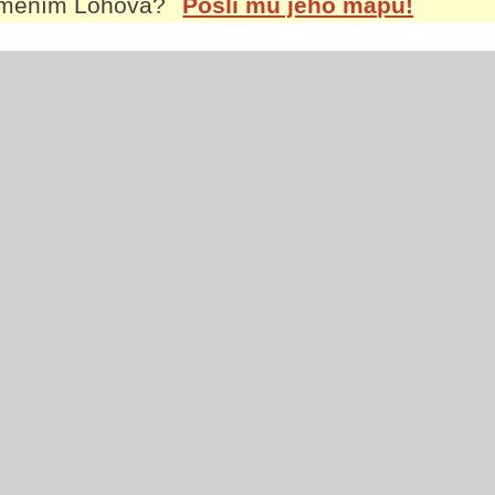
íjmením
Lohová
?
Pošli mu jeho mapu!