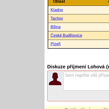
Oblast
Kladno
Tachov
Bílina
České Budějovice
Plzeň
Diskuze příjmení Lohová 