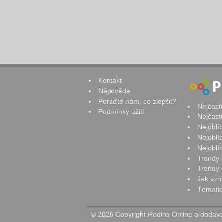
Kontakt
Nápověda
Poraďte nám, co zlepšit?
Nejčast
Podmínky užití
Nejčast
Nejoblí
Nejoblí
Nejoblí
Trendy 
Trendy -
Jak vzn
Tématic
© 2026 Copyright Rodina Online a dodavat