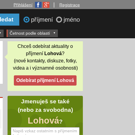
|
Přihlášení
Registrace
příjmení
jméno
Četnost podle oblastí
Chceš odebírat aktuality o
příjmení
Lohová
?
(nové kontakty, diskuze, fotky,
videa a i významné osobnosti)
Jmenuješ se také
(nebo za svobodna)
Lohová
?