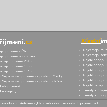
Nejčastější mu
ější příjmení v ČR
Nejčastější že
ější příjmení novorozenců
Nejoblíbenější
benější příjmení 2016
Nejoblíbenější
benější příjmení 1960
Nejoblíbenější
benější příjmení 1940
Nejoblíbenější
- Největší růst příjmení za poslední 2 roky
Nejoblíbenější
 Největší růst příjmení za posledních 5 let
Nejoblíbenější
ikala příjmení
Trendy - chlape
ké skupiny
Trendy - dívčí 
elé obsahu. Autorem výkladového slovníku českých příjmení je Prof. 