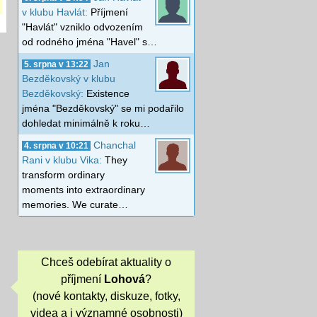
v klubu Havlát:
Příjmení
"Havlát" vzniklo odvozením
od rodného jména "Havel" s…
Jan
5. srpna v 13:22
Bezděkovský v klubu
Bezděkovský:
Existence
jména "Bezděkovský" se mi podařilo
dohledat minimálně k roku…
Chanchal
4. srpna v 10:21
Rani v klubu Vika:
They
transform ordinary
moments into extraordinary
memories. We curate…
Chceš odebírat aktuality o
příjmení
Lohová
?
(nové kontakty, diskuze, fotky,
videa a i významné osobnosti)