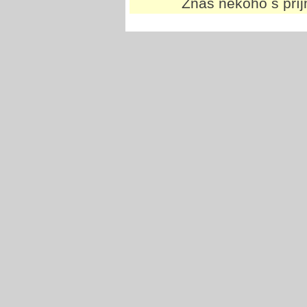
Znáš někoho s př