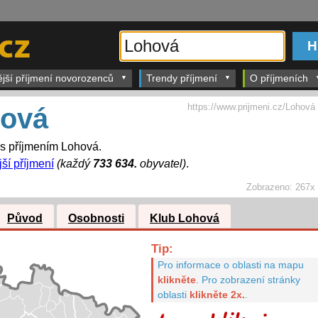
ější příjmení novorozenců
Trendy příjmení
O příjmeních
https://www.prijmeni.cz/Lohová
ová
 s příjmením Lohová.
jší příjmení
(každý
733 634.
obyvatel)
.
Zobrazeno:
267x
Původ
Osobnosti
Klub Lohová
Tip:
Pro informace o oblasti na mapu
klikněte
.
Pro zobrazení stránky
oblasti
klikněte 2x.
.