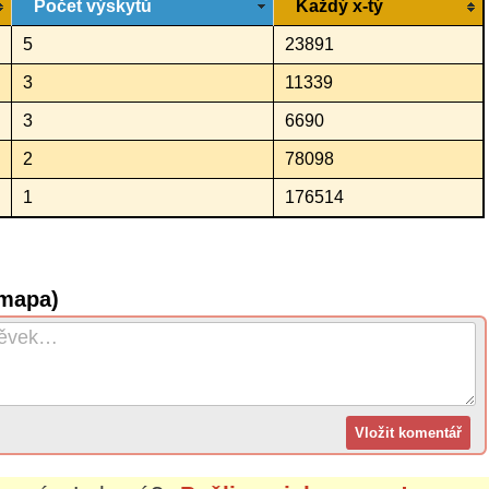
Počet výskytů
Každý x-tý
5
23891
3
11339
3
6690
2
78098
1
176514
(mapa)