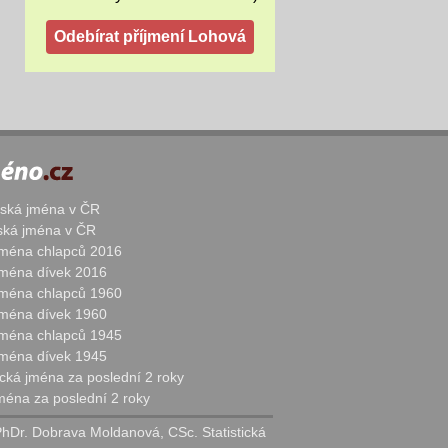
žská jména v ČR
nská jména v ČR
 jména chlapců 2016
 jména dívek 2016
 jména chlapců 1960
 jména dívek 1960
 jména chlapců 1945
 jména dívek 1945
cká jména za poslední 2 roky
jména za poslední 2 roky
PhDr. Dobrava Moldanová, CSc. Statistická