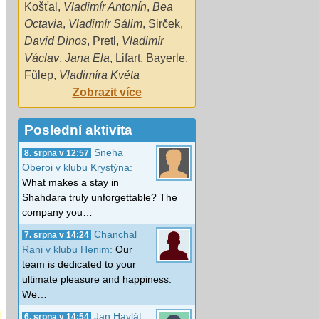
Košťal
,
Vladimír Antonín
,
Bea
Octavia
,
Vladimír Sálim
,
Sirček
,
David Dinos
,
Pretl
,
Vladimír
Václav
,
Jana Ela
,
Lifart
,
Bayerle
,
Fűlep
,
Vladimíra Květa
Zobrazit více
Poslední aktivita
Sneha
8. srpna v 12:57
Oberoi v klubu Krystýna:
What makes a stay in
Shahdara truly unforgettable? The
company you…
Chanchal
7. srpna v 14:24
Rani v klubu Henim:
Our
team is dedicated to your
ultimate pleasure and happiness.
We…
Jan Havlát
6. srpna v 14:54