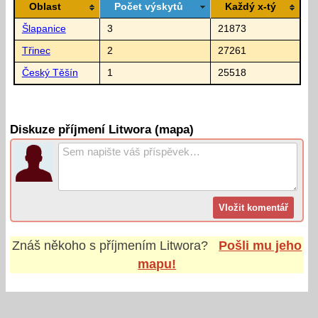
Oblast
Počet výskytů
Každý x-tý
Šlapanice
3
21873
Třinec
2
27261
Český Těšín
1
25518
Diskuze příjmení Litwora (mapa)
Znáš někoho s příjmením
Litwora
?
Pošli mu jeho
mapu!