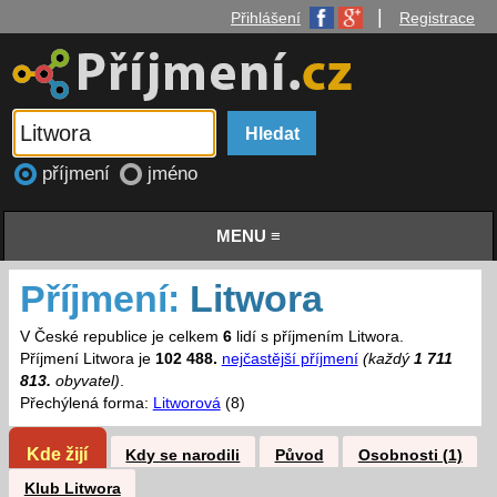
|
Přihlášení
Registrace
příjmení
jméno
MENU ≡
Příjmení:
Litwora
V České republice je celkem
6
lidí s příjmením Litwora.
Příjmení Litwora je
102 488.
nejčastější příjmení
(každý
1 711
813.
obyvatel)
.
Přechýlená forma:
Litworová
(8)
Kde žijí
Kdy se narodili
Původ
Osobnosti (1)
Klub Litwora