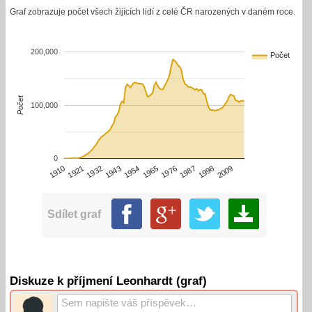
Graf zobrazuje počet všech žijících lidí z celé ČR narozených v daném roce.
200,000
Počet
Počet
100,000
0
1910
1932
1954
1976
1998
1921
1943
1965
1987
2009
Sdílet graf
Diskuze k příjmení Leonhardt (graf)