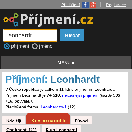
|
Přihlášení
Registrace
příjmení
jméno
MENU ≡
Příjmení:
Leonhardt
V České republice je celkem
11
lidí s příjmením Leonhardt.
Příjmení Leonhardt je
74 510.
nejčastější příjmení
(každý
933
716.
obyvatel)
.
Přechýlená forma:
Leonhardtová
(12)
Kdy se narodili
Kde žijí
Původ
Osobnosti (21)
Klub Leonhardt