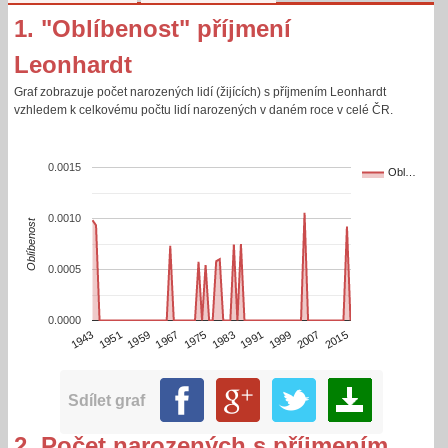
1. "Oblíbenost" příjmení
Leonhardt
Graf zobrazuje počet narozených lidí (žijících) s příjmením Leonhardt
vzhledem k celkovému počtu lidí narozených v daném roce v celé ČR.
0.0015
Obl…
0.0010
Oblíbenost
0.0005
0.0000
2015
1943
1959
1975
1991
2007
1951
1967
1983
1999
Sdílet graf
2. Počet narozených s příjmením