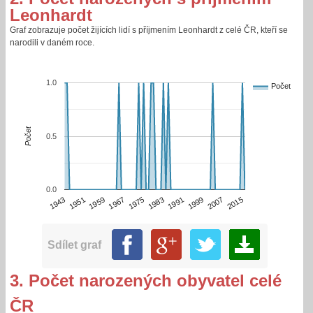
Leonhardt
Graf zobrazuje počet žijících lidí s příjmením Leonhardt z celé ČR, kteří se
narodili v daném roce.
1.0
Počet
Počet
0.5
0.0
2015
1943
1959
1975
1991
2007
1951
1967
1983
1999
Sdílet graf
3. Počet narozených obyvatel celé
ČR