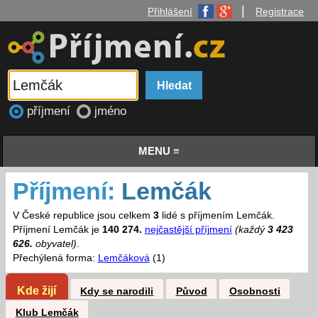
|
Přihlášení
Registrace
příjmení
jméno
MENU ≡
Příjmení:
Lemčák
V České republice jsou celkem
3
lidé s příjmením Lemčák.
Příjmení Lemčák je
140 274.
nejčastější příjmení
(každý
3 423
626.
obyvatel)
.
Přechýlená forma:
Lemčáková
(1)
Kde žijí
Kdy se narodili
Původ
Osobnosti
Klub Lemčák