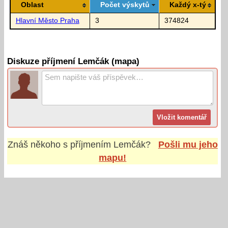
Oblast
Počet výskytů
Každý x-tý
Hlavní Město Praha
3
374824
Diskuze příjmení Lemčák (mapa)
Znáš někoho s příjmením
Lemčák
?
Pošli mu jeho
mapu!